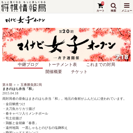
0
中継ブログ
トーナメント表
これまでの対局
開催概要
チケット
第８期
＞＞
五番勝負第2局
まきのはら弁当「和」
2015.04.18
両対局者の昼食はまきのはら弁当「和」。
地元の食材がふんだんに使われています。
・金目鯛煮つけ
・太刀魚カリカリ揚げ
・春キャベツ入りメンチボール
・筍土佐揚げ
・鶏飯と金胡麻「春香」
・遠州地鶏 一黒しゃもとのびるの塩麹和え
・静波レッドとオレンジ