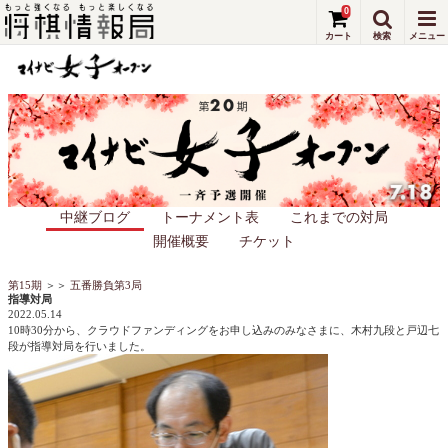
0
中継ブログ
トーナメント表
これまでの対局
開催概要
チケット
第15期
＞＞
五番勝負第3局
指導対局
2022.05.14
10時30分から、クラウドファンディングをお申し込みのみなさまに、木村九段と戸辺七
段が指導対局を行いました。