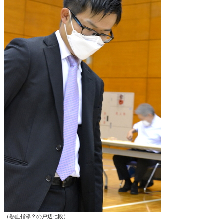
（熱血指導？の戸辺七段）