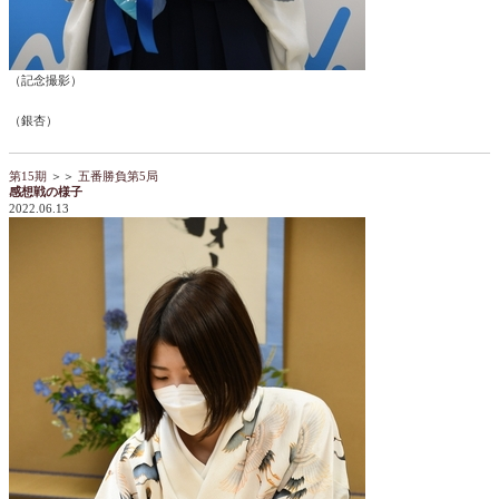
（記念撮影）
（銀杏）
第15期
＞＞
五番勝負第5局
感想戦の様子
2022.06.13