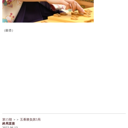
（銀杏）
第15期
＞＞
五番勝負第5局
終局直後
2022.06.13