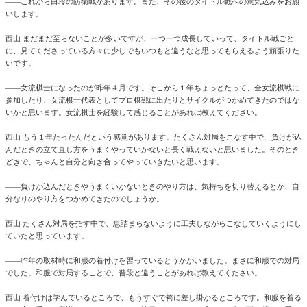
――これから白玲の防衛戦があります。また、その後のタイトル戦への意気込みをお願
いします。
西山 まだまだ至らないことが多いですが、一つ一つ成長していって、タイトル戦ごと
に、見てくださっている方々に少しでもいつもと違うなと思ってもらえるよう頑張りた
いです。
――女流棋士になったのが昨年４月です。そこから１年ちょっとたって、全女流棋戦に
参加したり、女流棋士代表としてプロ棋戦に出たりとサイクルがつかめてきたのではな
いかと思います。女流棋士を経験して感じることがあれば教えてください。
西山 もう１年たったんだという感覚があります。たくさん対局をこなす中で、負けが込
んだときの立て直し方をうまくやっていかないと長く戦えないと思いました。そのとき
どきで、ちゃんと自分と向き合ってやっていきたいと思います。
――負けが込んだときやうまくいかないときのやり方は、気持ちを切り替えるとか、自
分なりのやり方をつかめてきたのでしょうか。
西山 たくさん対局を指す中で、息詰まらないように工夫しながらこなしていくようにし
ていたと思っています。
――昨年の取材時に和服の着付けを習っているとうかがいました。まさに和服での対局
でした。和服で対局することで、普段と違うことがあれば教えてください。
西山 着付けは学んでいるところで、もうすぐで袴に差し掛かるところです。和服を着る