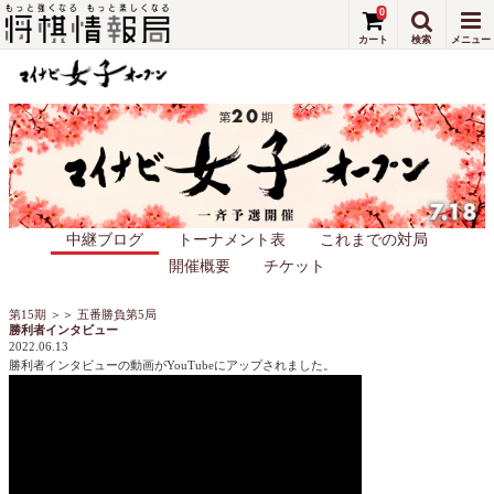
0
中継ブログ
トーナメント表
これまでの対局
開催概要
チケット
第15期
＞＞
五番勝負第5局
勝利者インタビュー
2022.06.13
勝利者インタビューの動画がYouTubeにアップされました。