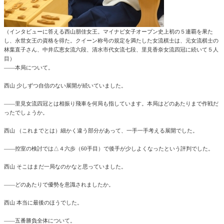
（インタビューに答える西山朋佳女王。マイナビ女子オープン史上初の５連覇を果た
し、永世女王の資格を得た。クイーン称号の規定を満たした女流棋士は、元女流棋士の
林葉直子さん、中井広恵女流六段、清水市代女流七段、里見香奈女流四冠に続いて５人
目）
――本局について。
西山 少しずつ自信のない展開が続いていました。
――里見女流四冠とは相振り飛車を何局も指しています。本局はどのあたりまで作戦だ
ったでしょうか。
西山 （これまでとは）細かく違う部分があって、一手一手考える展開でした。
――控室の検討では△４六歩（60手目）で後手が少しよくなったという評判でした。
西山 そこはまだ一局なのかなと思っていました。
――どのあたりで優勢を意識されましたか。
西山 本当に最後のほうでした。
――五番勝負全体について。