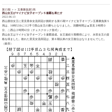
第15期
＞＞
五番勝負第5局
西山女王がマイナビ女子オープン５連覇を果たす
2022.06.13
西山朋佳女王に里見香奈女流四冠が挑戦する第15期マイナビ女子オープン五番勝負第５
局は、16時52分に112手で西山女王の勝ちとなりました。消費時間は▲里見３時間０
分、△西山２時間42分（チェスクロック形式）。
西山女王はマイナビ女子オープン５連覇達成。女王連続５期獲得により、永世女王の資
格を得ました。敗れた里見女流四冠は、第６期以来の女王復位はなりませんでした。
（銀杏）