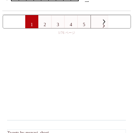
1
2
3
4
5
1/76
Tweets by mynavi_shogi