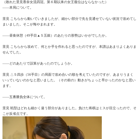
（敗れた里見香奈女流四冠。第６期以来の女王復位はならなかった）
――本局について。
里見 こちらから動いていきましたが、細かい部分で先を見通せていない状況で攻めてし
まいました。そこが悔やまれます。
――昼食休憩（49手目▲５五銀）のあたりの形勢はいかがでしたか。
里見 こちらから攻めて、何とか手を作れると思ったのですが、本譜はあまりよくありま
せんでした。
――どのあたりで誤算があったのでしょうか。
里見 △５四歩（56手目）の局面で攻め合いの順を考えていたのですが、あまりうまく
いっていないのかなと思いました。（その前の）動きがちょっと早かったのかなと思い
ます。
――五番勝負全体について。
里見 戦型はどれも細かく違う部分がありました。負けた将棋はミスが目立ったので、そ
こが反省点です。