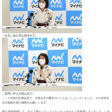
（会見に臨む西山朋佳女王）
（質問に答える西山女王）
――１年前の記者会見で、永世女王の響きのいいとおっしゃっていました。その永世女
王の資格を得た感想をお願いします。
西山 昨年防衛して、あと１期ということになったときから１年意識していました。いま