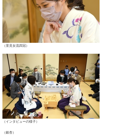
（里見女流四冠）
（インタビューの様子）
（銀杏）