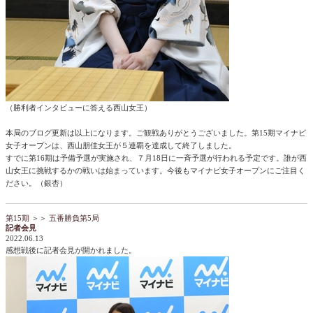
（勝利者インタビューに答える西山女王）
本局のブログ更新は以上になります。ご観戦ありがとうございました。第15期マイナビ
女子オープンは、西山朋佳女王が５連覇を達成して終了しました。
すでに第16期は予備予選が実施され、７月18日に一斉予選が行われる予定です。誰が西
山女王に挑戦するかの戦いは始まっています。今後もマイナビ女子オープンにご注目く
ださい。（銀杏）
第15期
＞＞
五番勝負第5局
記者会見
2022.06.13
感想戦後に記者会見が開かれました。