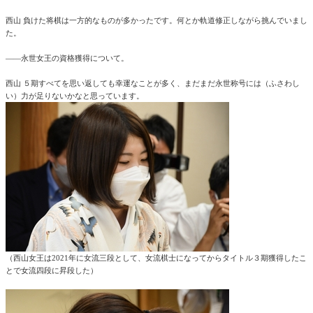
西山 負けた将棋は一方的なものが多かったです。何とか軌道修正しながら挑んでいまし
た。
――永世女王の資格獲得について。
西山 ５期すべてを思い返しても幸運なことが多く、まだまだ永世称号には（ふさわし
い）力が足りないかなと思っています。
（西山女王は2021年に女流三段として、女流棋士になってからタイトル３期獲得したこ
とで女流四段に昇段した）