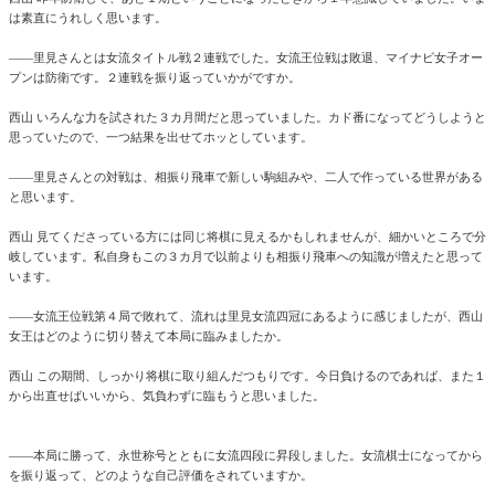
は素直にうれしく思います。
――里見さんとは女流タイトル戦２連戦でした。女流王位戦は敗退、マイナビ女子オー
プンは防衛です。２連戦を振り返っていかがですか。
西山 いろんな力を試された３カ月間だと思っていました。カド番になってどうしようと
思っていたので、一つ結果を出せてホッとしています。
――里見さんとの対戦は、相振り飛車で新しい駒組みや、二人で作っている世界がある
と思います。
西山 見てくださっている方には同じ将棋に見えるかもしれませんが、細かいところで分
岐しています。私自身もこの３カ月で以前よりも相振り飛車への知識が増えたと思って
います。
――女流王位戦第４局で敗れて、流れは里見女流四冠にあるように感じましたが、西山
女王はどのように切り替えて本局に臨みましたか。
西山 この期間、しっかり将棋に取り組んだつもりです。今日負けるのであれば、また１
から出直せばいいから、気負わずに臨もうと思いました。
――本局に勝って、永世称号とともに女流四段に昇段しました。女流棋士になってから
を振り返って、どのような自己評価をされていますか。