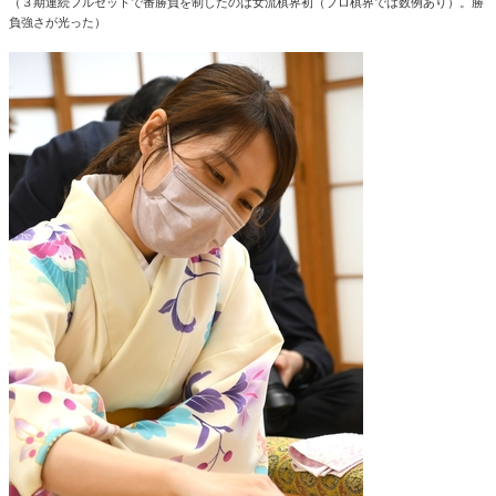
（３期連続フルセットで番勝負を制したのは女流棋界初（プロ棋界では数例あり）。勝
負強さが光った）