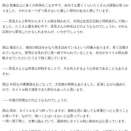
西山 想像以上に多くの対局をこなす中で、自分でも驚くくらいたくさんの課題が見つか
りました。それらを一つずつ直さないと厳しい部分があると感じています。
――里見さんと昨年からタイトル戦を戦われて、今回は女流王位戦と同時並行して戦い
ました。たくさん盤を挟む中で、里見さんの存在はどのようなものでしょうか。それも
以前から変化したかもしれませんが、いかがでしょうか。
西山 最近だと、独自の戦法をかなり突き詰めているという印象があります。長く活躍さ
れていながら、探究心を失わずに第一線でやられていることを、自分がタイトル戦を経
験させていただいたうえで強く感じています。
――里見さんとは何度も対戦することで、力を向上するような存在であることもありま
すか。
西山 今回も10番勝負をおこなって、大完敗の将棋もありました。反省しながら臨めた
ので、タイトル戦で成長できた部分もあったと思います。
――今後の目標はどのようなものでしょうか。
西山 現在、タイトルを２つ持っていますが、過程を思い返しても幸運だったと思うこと
が多いです。なので、強いことはいえないとは思っています。
一局一局丁寧に、大事に臨んでいて、最終的にタイトル戦に絡めればと思っています。