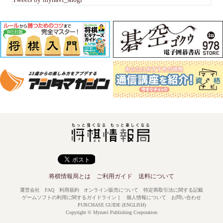
将棋情報局とは
ご利用ガイド
送料について
運営会社
FAQ
利用規約
オンライン販売について
特定商取引法に関する記載
ゲームソフトの利用に関するガイドライン
｜
個人情報について
お問い合わせ
PURCHASE GUIDE (ENGLISH)
Copyright © Mynavi Publishing Corporation