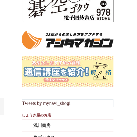
Tweets by mynavi_shogi
浅川書房