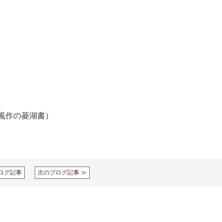
風作の菱湖書）
ログ記事
次のブログ記事 ≫