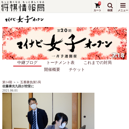
0
中継ブログ
トーナメント表
これまでの対局
開催概要
チケット
第14期
＞＞
五番勝負第5局
佐藤康光九段が控室に
2021.06.01