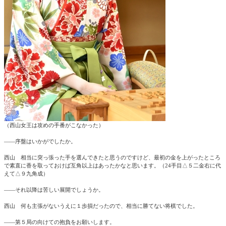
（西山女王は攻めの手番がこなかった）
――序盤はいかがでしたか。
西山 相当に突っ張った手を選んできたと思うのですけど、最初の金を上がったところ
で素直に香を取っておけば互角以上はあったかなと思います。（24手目△５二金右に代
えて△９九角成）
――それ以降は苦しい展開でしょうか。
西山 何も主張がないうえに１歩損だったので、相当に勝てない将棋でした。
――第５局の向けての抱負をお願いします。