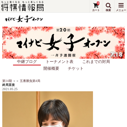
0
中継ブログ
トーナメント表
これまでの対局
開催概要
チケット
第14期
＞＞
五番勝負第4局
終局直後
2021.05.25