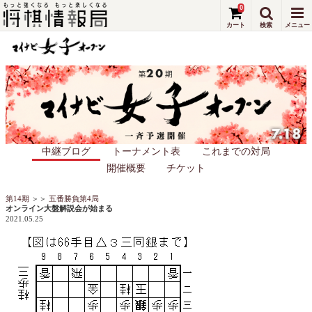
0
中継ブログ
トーナメント表
これまでの対局
開催概要
チケット
第14期
＞＞
五番勝負第4局
オンライン大盤解説会が始まる
2021.05.25