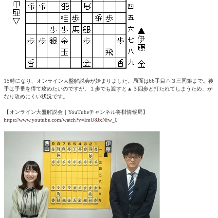
15時になり、オンライン大盤解説会が始まりました。局面は66手目△３三同銀まで。後
手は手番を得て攻めたいのですが、１歩でも渡すと▲３四歩と打たれてしまうため、か
なり攻めにくい状況です。
【オンライン大盤解説会｜YouTubeチャンネル将棋情報局】
https://www.youtube.com/watch?v=ImU8JxNfw_0