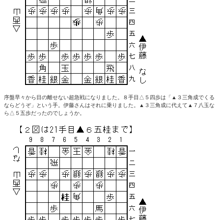
序盤早々から目の離せない超急戦になりました。８手目△５四歩は「▲３三角成でくる
ならどうぞ」という手。伊藤さんはそれに乗りました。▲３三角成に代えて▲７八玉な
ら△５五歩だったのでしょうか。