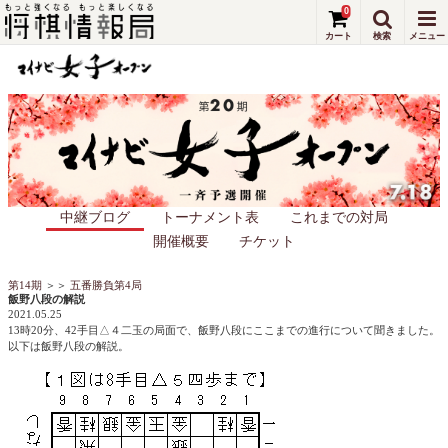
0
中継ブログ
トーナメント表
これまでの対局
開催概要
チケット
第14期
＞＞
五番勝負第4局
飯野八段の解説
2021.05.25
13時20分、42手目△４二玉の局面で、飯野八段にここまでの進行について聞きました。
以下は飯野八段の解説。