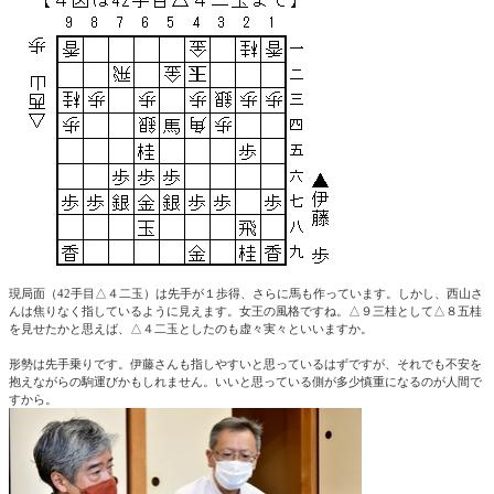
現局面（42手目△４二玉）は先手が１歩得、さらに馬も作っています。しかし、西山さ
んは焦りなく指しているように見えます。女王の風格ですね。△９三桂として△８五桂
を見せたかと思えば、△４二玉としたのも虚々実々といいますか。
形勢は先手乗りです。伊藤さんも指しやすいと思っているはずですが、それでも不安を
抱えながらの駒運びかもしれません。いいと思っている側が多少慎重になるのが人間で
すから。