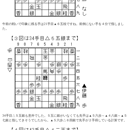
午前の戦いで印象に残る手は21手目▲６五桂ですね。前例にない手を４分で指しまし
た。
34手目△５五銀も意外でした。５五に銀がいなくても先手は▲５六歩～▲４八銀～▲５
七銀と指してきそうでしたから。▲５六歩△６四銀で先手が２手得している計算です。