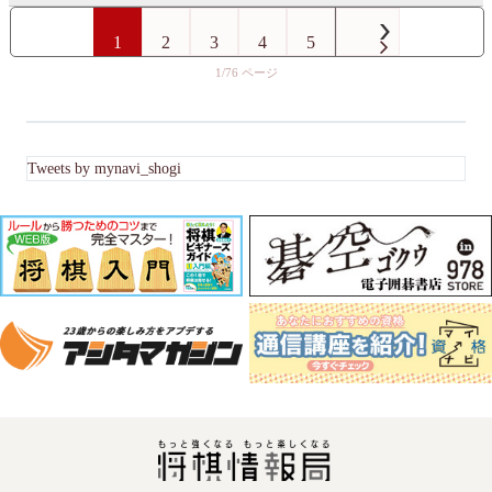
1
2
3
4
5
1/76
Tweets by mynavi_shogi