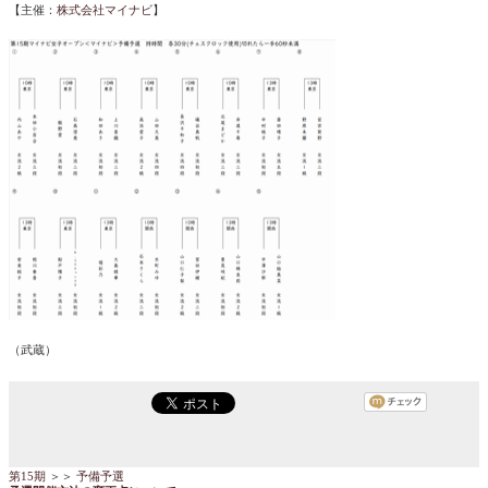
【主催：
株式会社マイナビ
】
（武蔵）
第15期
＞＞
予備予選