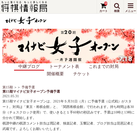
0
中継ブログ
トーナメント表
これまでの対局
開催概要
チケット
第15期
＞＞
予備予選
第15期マイナビ女子オープン予備予選
2021.05.31
第15期マイナビ女子オープンは、2021年５月31日（月）に予備予選（公式戦）がスタ
ート。対局は「東京・将棋会館」と、「関西将棋会館」で行われます。持ち時間は各30
分（チェスクロック使用）で、使いきると１手60秒の秒読みです。予選は10時と13時に
分かれて開始します。
棋譜中継の棋譜コメント担当は潤記者、独楽記者、玉響記者、ブログ担当は琵琶記者と
武蔵です。よろしくお願いいたします。