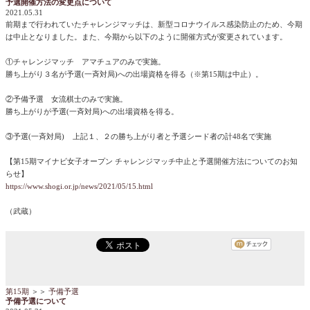
予選開催方法の変更点について
2021.05.31
前期まで行われていたチャレンジマッチは、新型コロナウイルス感染防止のため、今期
は中止となりました。また、今期から以下のように開催方式が変更されています。
①チャレンジマッチ アマチュアのみで実施。
勝ち上がり３名が予選(一斉対局)への出場資格を得る（※第15期は中止）。
②予備予選 女流棋士のみで実施。
勝ち上がりが予選(一斉対局)への出場資格を得る。
③予選(一斉対局) 上記１、２の勝ち上がり者と予選シード者の計48名で実施
【第15期マイナビ女子オープン チャレンジマッチ中止と予選開催方法についてのお知
らせ】
https://www.shogi.or.jp/news/2021/05/15.html
（武蔵）
第15期
＞＞
予備予選
予備予選について