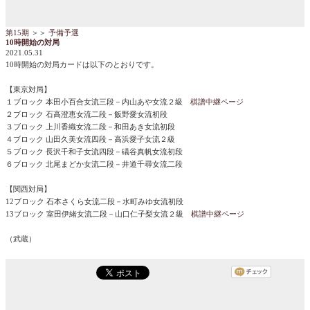
第15期
＞＞
予備予選
10時開始の対局
2021.05.31
10時開始の対局カードは以下のとおりです。
【東京対局】
１ブロック 本田小百合女流三段－内山あや女流２級
棋譜中継ページ
２ブロック 石高澄恵女流二段－飯野愛女流初段
３ブロック 上川香織女流二段－和田あき女流初段
４ブロック 山田久美女流四段－高浜愛子女流２級
５ブロック 長沢千和子女流四段－礒谷真帆女流初段
６ブロック 北尾まどか女流二段－井道千尋女流二段
【関西対局】
12ブロック 石本さくら女流二段－水町みゆ女流初段
13ブロック 室田伊緒女流二段－山口仁子梨女流２級
棋譜中継ページ
（武蔵）