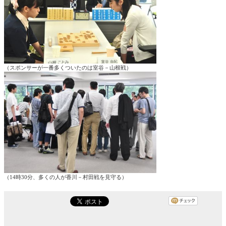
（スポンサーが一番多くついたのは室谷－山根戦）
（14時30分、多くの人が香川－村田戦を見守る）