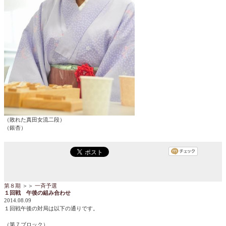
（敗れた真田女流二段）
（銀杏）
第８期
＞＞
一斉予選
１回戦 午後の組み合わせ
2014.08.09
１回戦午後の対局は以下の通りです。
（第７ブロック）