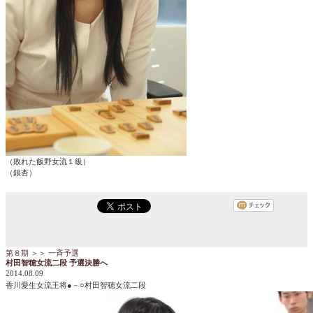
（敗れた飯野女流１級）
（銀杏）
第８期
＞＞
一斉予選
村田智穂女流二段 予選決勝へ
2014.08.09
香川愛生女流王将●－○村田智穂女流二段