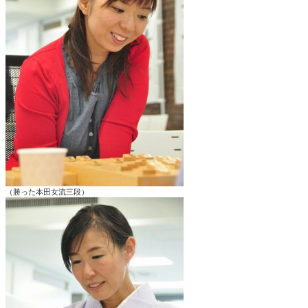
（勝った本田女流三段）