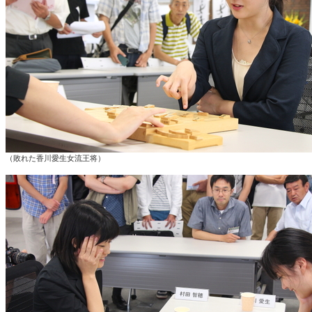
（敗れた香川愛生女流王将）