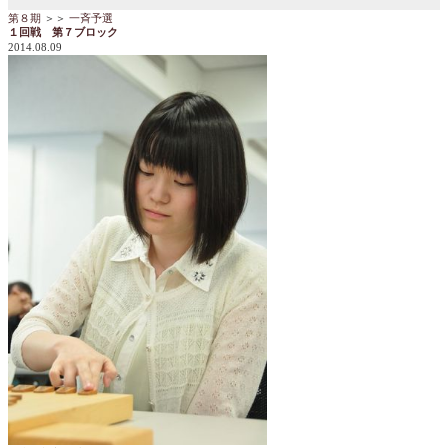
第８期
＞＞
一斉予選
１回戦 第７ブロック
2014.08.09