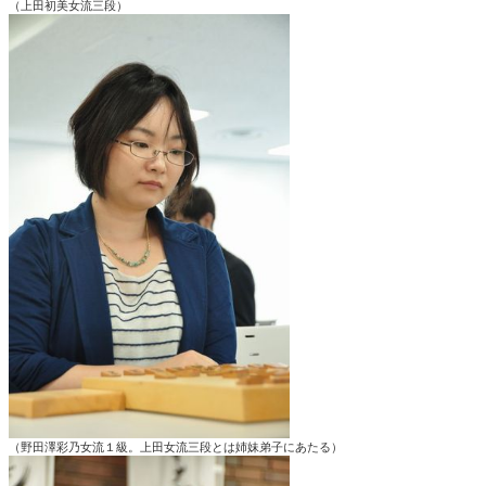
（上田初美女流三段）
（野田澤彩乃女流１級。上田女流三段とは姉妹弟子にあたる）