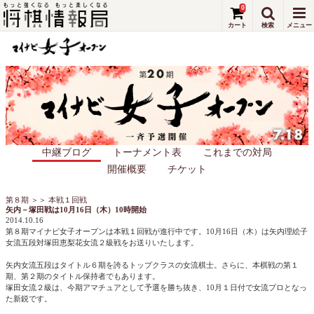
0
中継ブログ
トーナメント表
これまでの対局
開催概要
チケット
第８期
＞＞
本戦１回戦
矢内－塚田戦は10月16日（木）10時開始
2014.10.16
第８期マイナビ女子オープンは本戦１回戦が進行中です。10月16日（木）は矢内理絵子
女流五段対塚田恵梨花女流２級戦をお送りいたします。
矢内女流五段はタイトル６期を誇るトップクラスの女流棋士。さらに、本棋戦の第１
期、第２期のタイトル保持者でもあります。
塚田女流２級は、今期アマチュアとして予選を勝ち抜き、10月１日付で女流プロとなっ
た新鋭です。