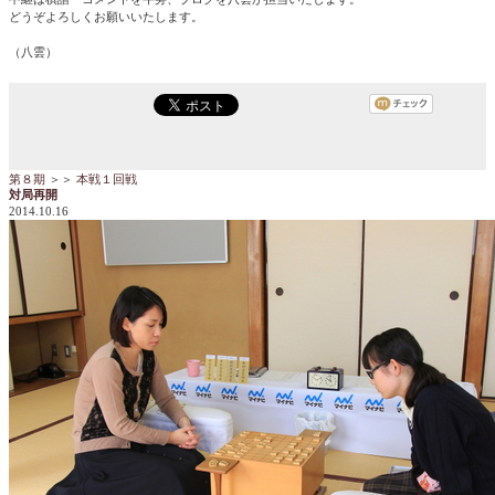
どうぞよろしくお願いいたします。
（八雲）
第８期
＞＞
本戦１回戦
対局再開
2014.10.16