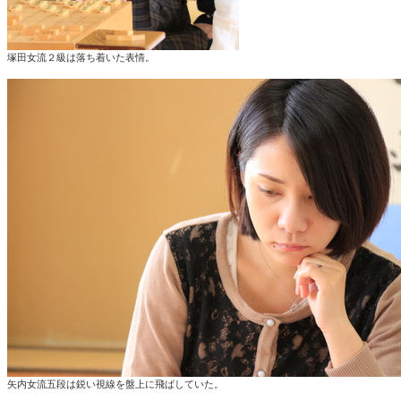
塚田女流２級は落ち着いた表情。
矢内女流五段は鋭い視線を盤上に飛ばしていた。