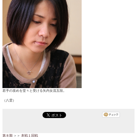
若手の攻めを堂々と受ける矢内女流五段。
（八雲）
第８期
＞＞
本戦１回戦