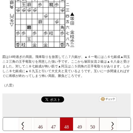
図は14時過ぎの局面。飛車取りを放置して△７六銀が、▲４一竜には△６七銀成▲同玉
△２三角の王手竜取りを用意した強い手です。ここから塚田女流２級は▲６八金と受け
ました。対して△８七銀成が怖い筋で▲同玉は△５四角の王手竜取りがあります。しか
し△８七銀成に▲６九玉と引いて大丈夫と見ているようです。互いに一歩間違えればす
ぐに将棋が終わってしまう怖い局面。勝負どころです。
（八雲）
46
47
48
49
50