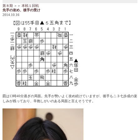
第８期
＞＞
本戦１回戦
先手の攻め、後手の受け
2014.10.16
図は13時40分過ぎの局面。先手が勢いよく攻め続けていますが、後手も△３七歩成の楽
しみが残っており、辛抱しがいのある局面と言えそうです。