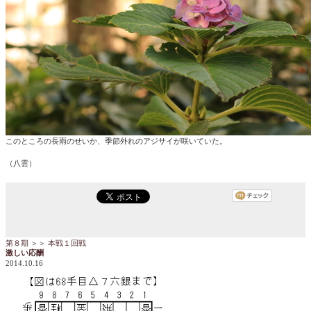
このところの長雨のせいか、季節外れのアジサイが咲いていた。
（八雲）
第８期
＞＞
本戦１回戦
激しい応酬
2014.10.16