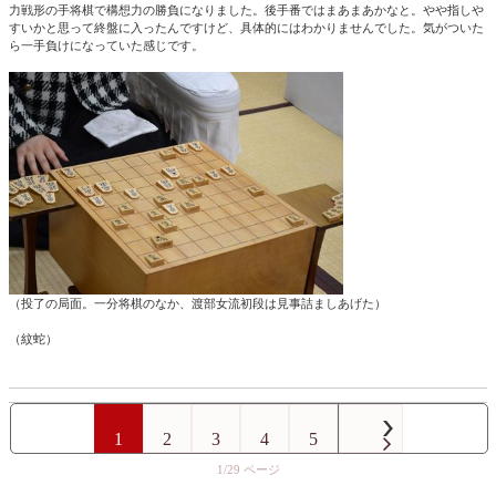
力戦形の手将棋で構想力の勝負になりました。後手番ではまあまあかなと。やや指しや
すいかと思って終盤に入ったんですけど、具体的にはわかりませんでした。気がついた
ら一手負けになっていた感じです。
（投了の局面。一分将棋のなか、渡部女流初段は見事詰ましあげた）
（紋蛇）
1
2
3
4
5
1/29