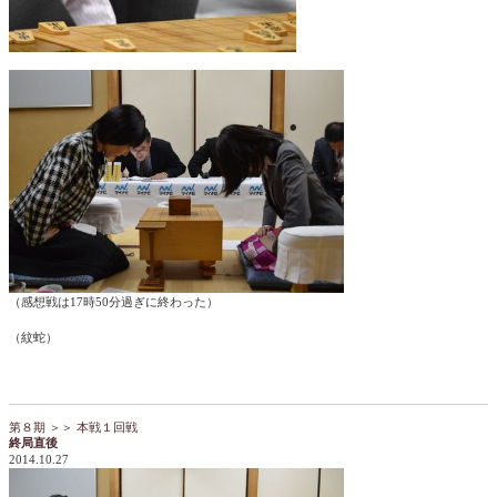
（感想戦は17時50分過ぎに終わった）
（紋蛇）
第８期
＞＞
本戦１回戦
終局直後
2014.10.27