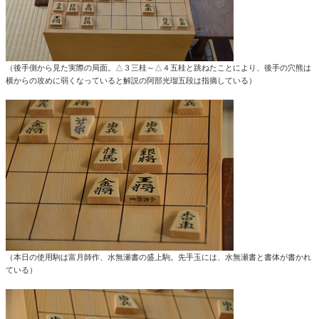
（後手側から見た実際の局面。△３三桂～△４五桂と跳ねたことにより、後手の穴熊は
横からの攻めに弱くなっていると解説の阿部光瑠五段は指摘している）
（本日の使用駒は富月師作、水無瀬書の盛上駒。先手玉には、水無瀬書と書体が書かれ
ている）