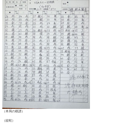
（本局の棋譜）
（紋蛇）