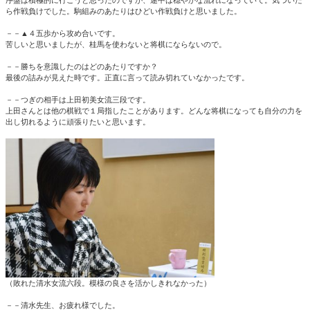
序盤は積極的に行こうと思ったのですが、途中は穏やかな流れになっていて。気づいた
ら作戦負けでした。駒組みのあたりはひどい作戦負けと思いました。
－－▲４五歩から攻め合いです。
苦しいと思いましたが、桂馬を使わないと将棋にならないので。
－－勝ちを意識したのはどのあたりですか？
最後の詰みが見えた時です。正直に言って読み切れていなかったです。
－－つぎの相手は上田初美女流三段です。
上田さんとは他の棋戦で１局指したことがあります。どんな将棋になっても自分の力を
出し切れるように頑張りたいと思います。
（敗れた清水女流六段。模様の良さを活かしきれなかった）
－－清水先生、お疲れ様でした。