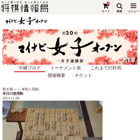
0
中継ブログ
トーナメント表
これまでの対局
開催概要
チケット
第８期
＞＞
本戦１回戦
本日の使用駒
2014.11.06