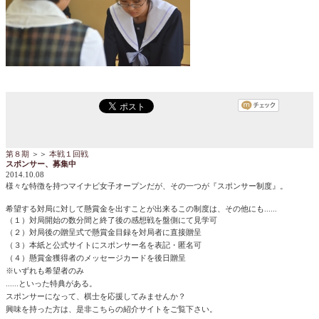
第８期
＞＞
本戦１回戦
スポンサー、募集中
2014.10.08
様々な特徴を持つマイナビ女子オープンだが、その一つが『スポンサー制度』。
希望する対局に対して懸賞金を出すことが出来るこの制度は、その他にも......
（１）対局開始の数分間と終了後の感想戦を盤側にて見学可
（２）対局後の贈呈式で懸賞金目録を対局者に直接贈呈
（３）本紙と公式サイトにスポンサー名を表記・匿名可
（４）懸賞金獲得者のメッセージカードを後日贈呈
※いずれも希望者のみ
......といった特典がある。
スポンサーになって、棋士を応援してみませんか？
興味を持った方は、是非こちらの紹介サイトをご覧下さい。