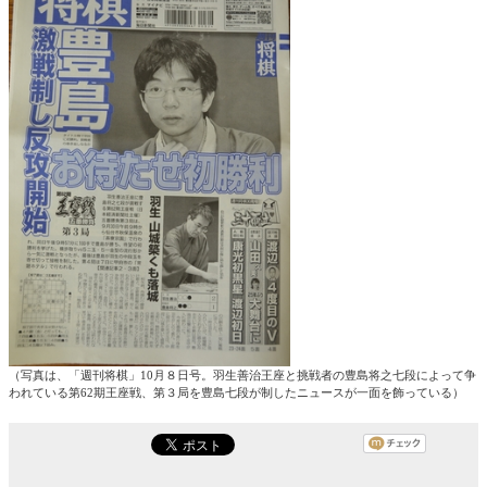
（写真は、「週刊将棋」10月８日号。羽生善治王座と挑戦者の豊島将之七段によって争
われている第62期王座戦、第３局を豊島七段が制したニュースが一面を飾っている）