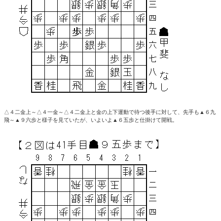
△４二金上～△４一金～△４二金上と金の上下運動で待つ後手に対して、先手も▲６九
飛～▲９六歩と様子を見ていたが、いよいよ▲６五歩と仕掛けて開戦。