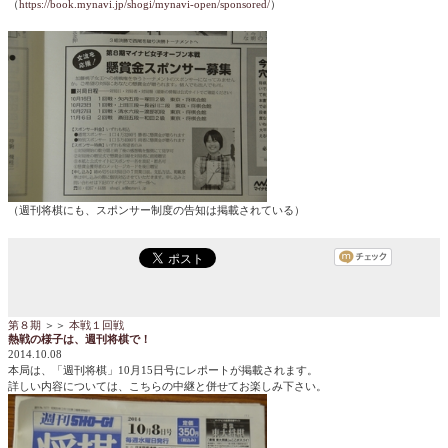
（
https://book.mynavi.jp/shogi/mynavi-open/sponsored/
）
（週刊将棋にも、スポンサー制度の告知は掲載されている）
第８期
＞＞
本戦１回戦
熱戦の様子は、週刊将棋で！
2014.10.08
本局は、「週刊将棋」10月15日号にレポートが掲載されます。
詳しい内容については、こちらの中継と併せてお楽しみ下さい。