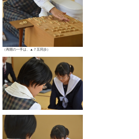
（再開の一手は、▲７五同歩）