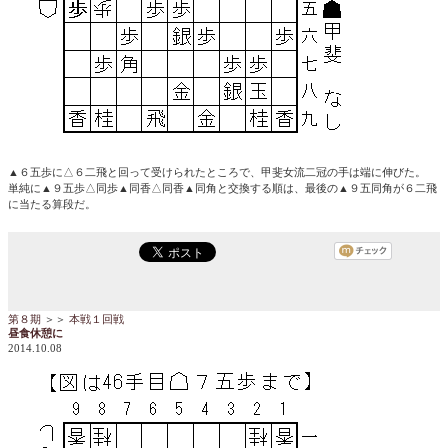
▲６五歩に△６二飛と回って受けられたところで、甲斐女流二冠の手は端に伸びた。
単純に▲９五歩△同歩▲同香△同香▲同角と交換する順は、最後の▲９五同角が６二飛
に当たる算段だ。
第８期
＞＞
本戦１回戦
昼食休憩に
2014.10.08