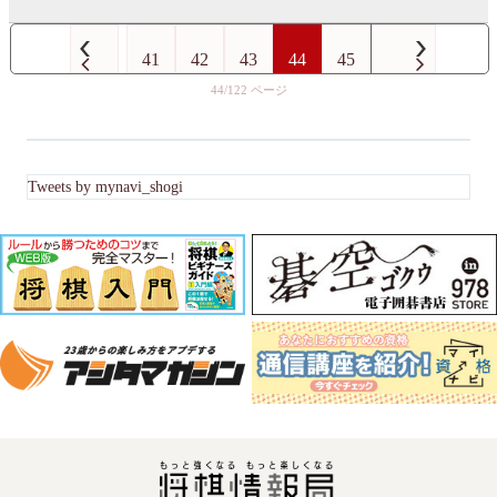
41
42
43
44
45
44/122
Tweets by mynavi_shogi