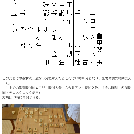
この局面で甲斐女流二冠が３分程考えたところで12時10分となり、昼食休憩の時間に入
った。
ここまでの消費時間は▲甲斐１時間８分、△今井アマ１時間２分。（持ち時間、各３時
間・チェスクロック使用）
対局は13時に再開される。