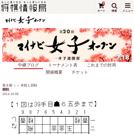
0
中継ブログ
トーナメント表
これまでの対局
開催概要
チケット
第８期
＞＞
本戦１回戦
開戦
2014.10.08