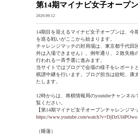
第14期マイナビ女子オープ
2020.09.12
14期目を迎えるマイナビ女子オープンは、今
を巡る戦いがここから始まります。
チャレンジマッチの対局場は、東京都千代田区
外は入場できません）。例年通り、２敗失格の
行われる一斉予選に進みます。
当サイトではブログで会場の様子をレポート
棋譜中継を行います。ブログ担当は紋蛇、康
たします。
12時からは、将棋情報局のyoutubeチャ
覧ください。
【第14期マイナビ女子オープンチャレンジマ
https://www.youtube.com/watch?v=DjDzUl4POwo
（睡蓮）