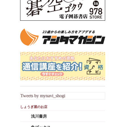
Tweets by mynavi_shogi
浅川書房