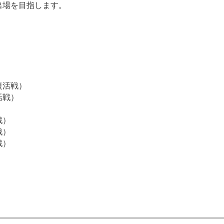
出場を目指します。
復活戦）
活戦）
戦）
戦）
戦）