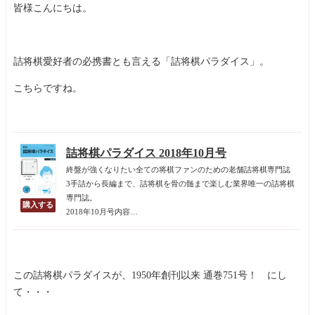
皆様こんにちは。
詰将棋愛好者の必携書とも言える「詰将棋パラダイス」。
こちらですね。
詰将棋パラダイス 2018年10月号
終盤が強くなりたい全ての将棋ファンのための老舗詰将棋専門誌
3手詰から長編まで、詰将棋を骨の髄まで楽しむ業界唯一の詰将棋
専門誌。
2018年10月号内容
●詰将棋
◇初級コース◇キッズルーム／保育園／幼稚園 ◇中級コース◇表
紙詰将棋／ヤング・デ・詰将棋 ◇上級コース◇詰将棋学校／たま
研作品展／詰四会作品展／九州Ｇ作品展／詰将棋デパート ◇変則
この詰将棋パラダイスが、1950年創刊以来 通巻751号！ にし
ルール◇フェアリーランド
て・・・
●連載 持駒のある風景／大道棋よもやま話／ちえのわ雑文集／名局
ライブラリー／知られざる古棋書／推理将棋／ほか