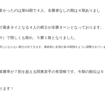
多かったのは第64期で４人。全勝者なしの期は４期ありまし
中で最多タイとなる４人の棋士が全勝ターンとなっております。
（※）で惜しくも敗れ、５勝１敗となりました。
同じにならない棋士が出てきます。最終的に全員が各10局指すように調整されてい
算勝率が７割を超える関東若手の有望株です。今期の順位は６
ります！