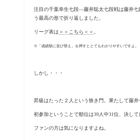
注目の千葉幸生七段―藤井聡太七段戦は藤井七
う最高の形で折り返しました。
リーグ表は
＞＞こちら＜＜
。
※「成績順に並び替え」を押すととてもわかりやすいですよ。
しかし・・・
昇級はたった２人という狭き門。果たして藤井
初参加ということで順位は39人中31位、決し
ファンの方は気になりますよね。