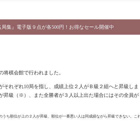
別名局集』電子版９点が各500円！お得なセール開催中
東西の将棋会館で行われました。
がそれぞれ10局を指し、成績上位２人がＢ級２組へと昇級しま
が昇級（※）、また全勝者が３人以上出た場合にはその全員が
のうち順位が上の２人が昇級、順位が一番悪い人は同成績ながら昇級できない。こ