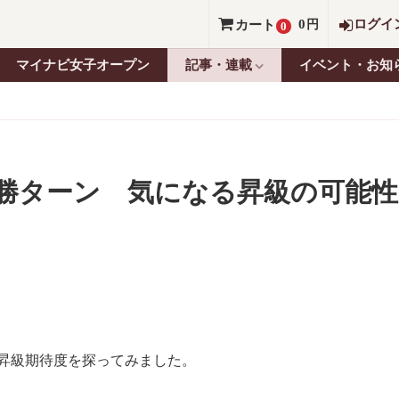
0
ログイ
カート
円
0
マイナビ女子オープン
記事・連載
イベント・お知
勝ターン 気になる昇級の可能性
昇級期待度を探ってみました。