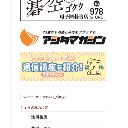
Tweets by mynavi_shogi
浅川書房