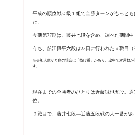
平成の順位戦Ｃ級１組で全勝ターンがもっとも
た。
今期第77期は、藤井七段を含め、調べた期間
うち、船江恒平六段は23日に行われた６戦目
※参加人数が奇数の場合は「抜け番」があり、途中で対局数が
す。
現在までの全勝者のひとりは近藤誠也五段。通
位。
９戦目で、藤井七段―近藤五段戦の大一番があ