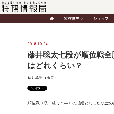
将棋世界
ショップ
2018.10.24
藤井聡太七段が順位戦全
はどれくらい？
藤井草平
（著者）
順位戦Ｃ級１組で５―０の成績となった棋士の