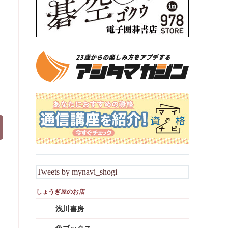
Tweets by mynavi_shogi
浅川書房