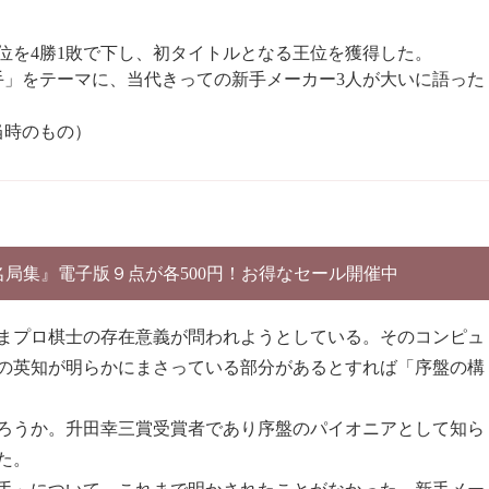
位を4勝1敗で下し、初タイトルとなる王位を獲得した。
手」をテーマに、当代きっての新手メーカー3人が大いに語った
当時のもの）
別名局集』電子版９点が各500円！お得なセール開催中
まプロ棋士の存在意義が問われようとしている。そのコンピュ
の英知が明らかにまさっている部分があるとすれば「序盤の構
ろうか。升田幸三賞受賞者であり序盤のパイオニアとして知ら
た。