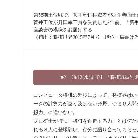
第58期王位戦で、菅井竜也挑戦者が羽生善治王
菅井王位が升田幸三賞を受賞した2年前、「新
座談会の模様をお届けする。
（初出：将棋世界2015年7月号 段位・肩書は
【8/12(水)まで】『将棋戦型
コンピュータ将棋の進歩によって、将棋界はい
ータの計算力が遠く及ばない分野、つまり人間
想力」に違いない。
プロ棋士が持つ「将棋を創造する力」とは何だ
れる３人に登場願い、存分に語り合ってもらっ