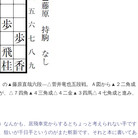
月）の▲藤原直哉六段―△菅井竜也五段戦。Ａ図から▲２二角成
が、△７四角▲４三角成△４二金▲３四馬△４七角成と進み、
）なんかも、居飛車党からするとちょっと考えられない手です
、狙いが千日手というのがまた斬新です。それと本に書いてあ