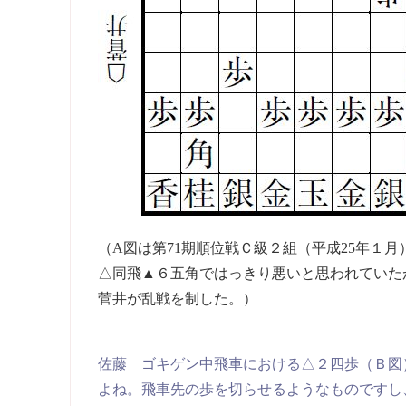
（A図は第71期順位戦Ｃ級２組（平成25年１
△同飛▲６五角ではっきり悪いと思われていた
菅井が乱戦を制した。）
佐藤 ゴキゲン中飛車における△２四歩（Ｂ図
よね。飛車先の歩を切らせるようなものですし