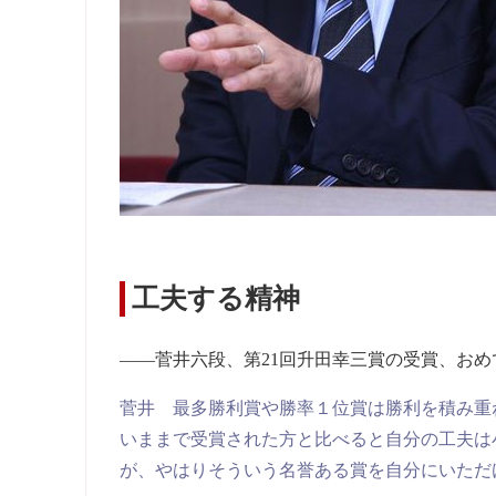
工夫する精神
――菅井六段、第21回升田幸三賞の受賞、お
菅井 最多勝利賞や勝率１位賞は勝利を積み重
いままで受賞された方と比べると自分の工夫は
が、やはりそういう名誉ある賞を自分にいただ