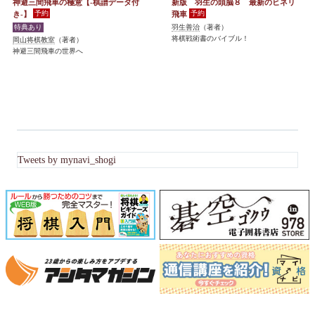
神避三間飛車の極意【-棋譜データ付
新版 羽生の頭脳８ 最新のヒネリ
き-】
飛車
羽生善治
（著者）
将棋戦術書のバイブル！
岡山将棋教室
（著者）
神避三間飛車の世界へ
Tweets by mynavi_shogi