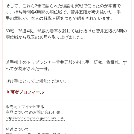
そして、これら2冊で語られた理論を実戦で使ったのが本書で
す。持ち時間各6時間の順位戦で、菅井五段が考え抜いた一手一
手の意味が、本人の解説＋研究つきで紹介されています。
30戦、26勝4敗。脅威の勝率を残して駆け抜けた菅井五段の3期の
順位戦から珠玉の10局を取り上げました。
若手棋士のトップランナー菅井五段の指し手、研究、将棋観。す
べてが凝縮された一冊。
ぜひ手にとってご堪能ください。
著者プロフィール
販売元：マイナビ出版
商品についてのお問い合わせ先：
https://book.mynavi.jp/inquiry_list/
発送について：