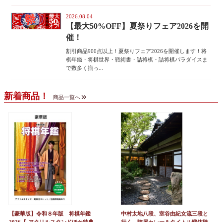
2026.08.04
【最大50%OFF】夏祭りフェア2026を開
催！
割引商品900点以上！夏祭りフェア2026を開催します！将
棋年鑑・将棋世界・戦術書・詰将棋・詰将棋パラダイスま
で数多く揃っ...
新着商品！
商品一覧へ
【豪華版】令和８年版 将棋年鑑
中村太地八段、室谷由紀女流三段と
2026【-アクリルスタンドほか特典
行く 陣屋カレー＆タイトル戦体験