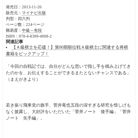
発売日：2013-11-26
販売元：
マイナビ出版
判型：四六判
ページ数：224ページ
難易度：
中級～有段
ISBN：978-4-8399-4908-2
関連記事
【Ａ級棋士を応援！】第80期順位戦Ａ級棋士に関連する将棋
書籍をピックアップ！
「今回の自戦記では、自分がどんな思いで指し手を積み上げてき
たのかを、お伝えすることができるまたとないチャンスである」
（まえがきより）
若き振り飛車党の旗手、菅井竜也五段の深すぎる研究を惜しげも
なく披露し、大好評をいただいた「菅井ノート 後手編」「菅井
ノート 先手編」。