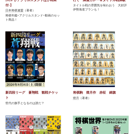
付-】
タイトル戦の雰囲気を味わおう 大好評
伊勢海老プランも！
日本将棋連盟
（著者）
将棋年鑑+アクリルスタンド+動画のセッ
ト商品！
新四段リーグ 蒼翔戦 観戦チケッ
将棋駒 燈月作 赤柾 錦旗
ト
燈月
（著者）
世代の旗手となるのは誰だ？