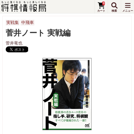
0
実戦集
中飛車
菅井ノート 実戦編
菅井竜也