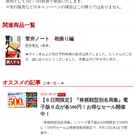
原則として3日～5日程度で発送いたします。
※先行販売などのキャンペーンの場合はこの限りではありません。
関連商品一覧
菅井ノート 相振り編
菅井竜也
（著者）
★サイン本および先行予約特典の販売は終了しました。たくさんのご注
文、誠にありがとうございました。本書は2017年８月に初タ...
オススメの記事
記事一覧へ
2026.08.07
【６日間限定】『将棋戦型別名局集』電
子版９点が各500円！お得なセール開催
中！
『将棋戦型別名局集』シリーズ電子版が6日間限定で500円
に！500円セールは将棋情報局限定で、8月12日(水)まで開
催中。...