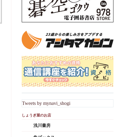
Tweets by mynavi_shogi
浅川書房