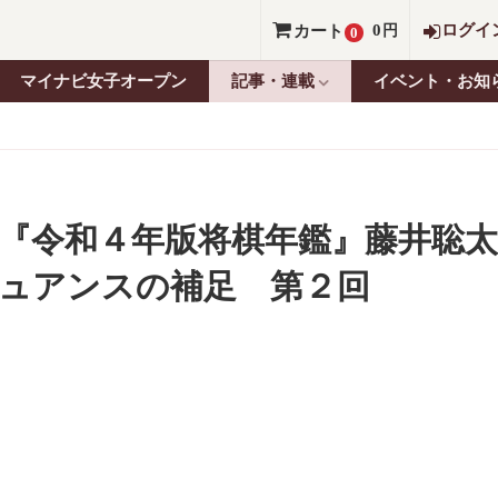
0
ログイ
カート
円
0
マイナビ女子オープン
記事・連載
イベント・お知
『令和４年版将棋年鑑』藤井聡太
ュアンスの補足 第２回