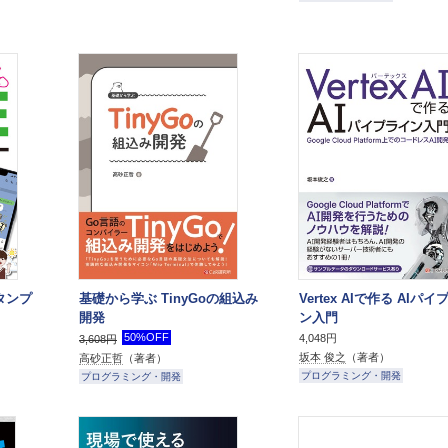
タンプ
基礎から学ぶ TinyGoの組込み
Vertex AIで作る AIパ
開発
ン入門
50%OFF
4,048円
3,608円
坂本 俊之
（著者）
高砂正哲
（著者）
プログラミング・開発
プログラミング・開発