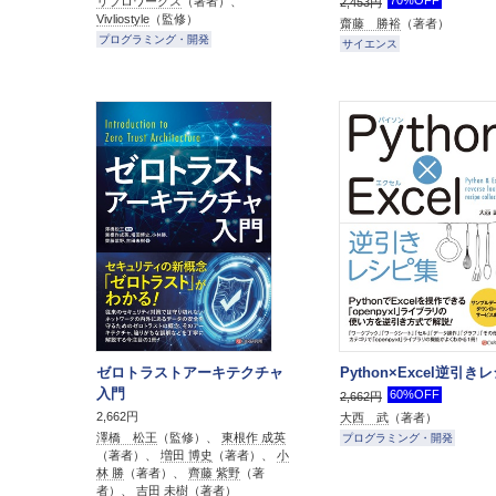
リブロワークス
（著者）、
2,453円
Vivliostyle
（監修）
齋藤 勝裕
（著者）
プログラミング・開発
サイエンス
ゼロトラストアーキテクチャ
Python×Excel逆引き
入門
60%OFF
2,662円
2,662円
大西 武
（著者）
澤橋 松王
（監修）、
東根作 成英
プログラミング・開発
（著者）、
増田 博史
（著者）、
小
林 勝
（著者）、
齊藤 紫野
（著
者）、
吉田 未樹
（著者）