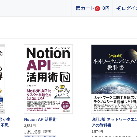
カート
0
ログイ
円
0
類が生
Notion API活用術
改訂3版 ネットワークエ
う不思
アの教科書
3,531円
小林 弘幸
（著者）
3,574円