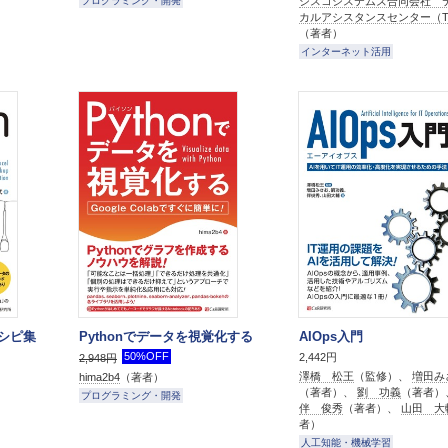
シスコシステムズ合同会社 
プログラミング・開発
カルアシスタンスセンター（T
（著者）
インターネット活用
レシピ集
Pythonでデータを視覚化する
AIOps入門
50%OFF
2,442円
2,948円
澤橋 松王
（監修）、
増田み
hima2b4
（著者）
（著者）、
劉 功義
（著者）
プログラミング・開発
伴 俊秀
（著者）、
山田 大
者）
人工知能・機械学習