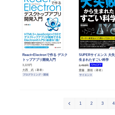
React+Electronで作る デスク
SUPERサイエンス 大
トップアプリ開発入門
生まれたすごい科学
70%OFF
3,223円
2,453円
大西 武
（著者）
齋藤 勝裕
（著者）
プログラミング・開発
サイエンス
1
2
3
4