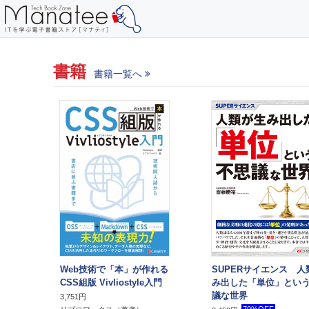
書籍
書籍一覧へ
Web技術で「本」が作れる
SUPERサイエンス 人
CSS組版 Vivliostyle入門
み出した「単位」とい
議な世界
3,751円
70%OFF