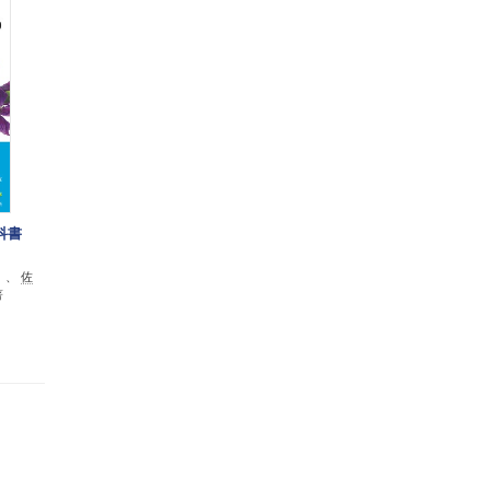
科書
）、
佐
著