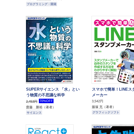
プログラミング・開発
SUPERサイエンス 「水」とい
スマホで簡単！LINEス
う物質の不思議な科学
メーカー
70%OFF
3,542円
2,453円
篠塚 充
（著者）
齋藤 勝裕
（著者）
グラフィックソフト
サイエンス