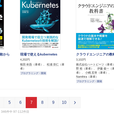
失敗から
現場で使えるkubernetes
クラウドエンジニアの教
4,202円
3,102円
牧田 剣吾
（著者）、
松浦 崇仁
（著
株式会社ハートビーツ
（著者
者）
野 裕
（著者）、
伊藤 俊一
（
者）、
小嶋 宏幸
（著者）、
プログラミング・開発
Namihira
（著者）
プログラミング・開発
5
6
7
8
9
10
346件中 97-112件目