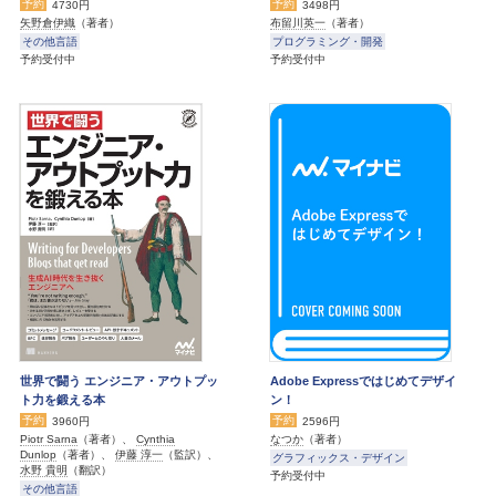
予約
予約
4730円
3498円
矢野倉伊織
（著者）
布留川英一
（著者）
その他言語
プログラミング・開発
予約受付中
予約受付中
世界で闘う エンジニア・アウトプッ
Adobe Expressではじめてデザイ
ト力を鍛える本
ン！
予約
予約
3960円
2596円
Piotr Sarna
（著者）、
Cynthia
なつか
（著者）
Dunlop
（著者）、
伊藤 淳一
（監訳）、
グラフィックス・デザイン
水野 貴明
（翻訳）
予約受付中
その他言語