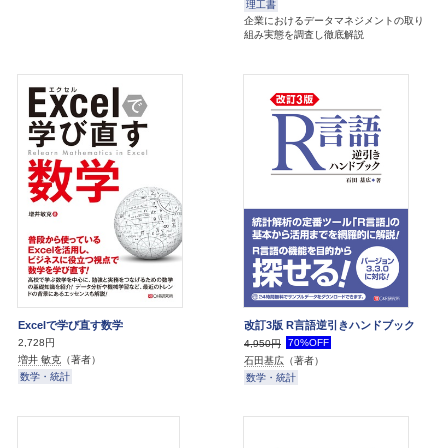
理工書
企業におけるデータマネジメントの取り
組み実態を調査し徹底解説
Excelで学び直す数学
改訂3版 R言語逆引きハンドブック
2,728円
70%OFF
4,950円
増井 敏克
（著者）
石田基広
（著者）
数学・統計
数学・統計