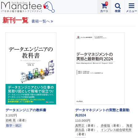
0
新刊一覧
書籍一覧へ
データエンジニアの教科書
データマネジメントの実態と最新動
向2024
3,102円
岩崎 晃
（著者）
110,000円
数学・統計
真野正
（著者）、
赤俊哉
（著者）、
海老
原吉晶
（著者）、
インプレス総合研究所
（著者）