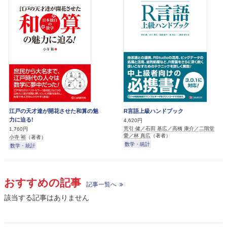
江戸の天才達が開花させた和算の魅
R言語上級ハンドブック
力に迫る!
4,620円
荒引 健／石田 基広／高橋 康介／二階堂
1,760円
愛／林 真広
（著者）
小寺 裕
（著者）
数学・統計
数学・統計
おすすめの記事
記事一覧へ
該当する記事はありません