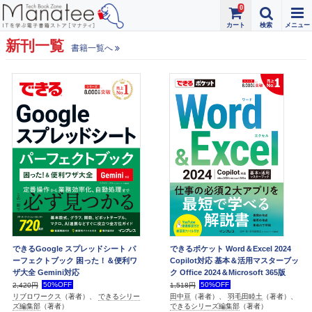
0
新刊一覧
書籍一覧へ
できるGoogle スプレッドシート パ
できるポケット Word＆Excel 2024
ーフェクトブック 困った！＆便利ワ
Copilot対応 基本＆活用マスターブッ
ザ大全 Gemini対応
ク Office 2024＆Microsoft 365版
50%OFF
50%OFF
2,420円
1,518円
リブロワークス
（著者）、
できるシリー
田中亘
（著者）、
羽毛田睦土
（著者）、
ズ編集部
（著者）
できるシリーズ編集部
（著者）