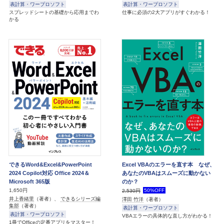
表計算・ワープロソフト
表計算・ワープロソフト
スプレッドシートの基礎から応用までわ
仕事に必須の2大アプリがすぐわかる！
かる
できるWord&Excel&PowerPoint
Excel VBAのエラーを直す本 なぜ、
2024 Copilot対応 Office 2024＆
あなたのVBAはスムーズに動かない
Microsoft 365版
のか？
1,650円
50%OFF
2,530円
井上香緒里
（著者）、
できるシリーズ編
澤田 竹洋
（著者）
集部
（著者）
表計算・ワープロソフト
表計算・ワープロソフト
VBAエラーの具体的な直し方がわかる！
1冊でOfficeの定番アプリをマスター！