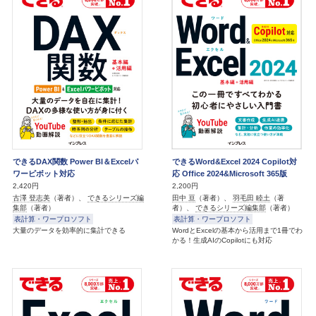
できるDAX関数 Power BI＆Excelパ
できるWord&Excel 2024 Copilot対
ワーピボット対応
応 Office 2024&Microsoft 365版
2,420円
2,200円
古澤 登志美
（著者）、
できるシリーズ編
田中 亘
（著者）、
羽毛田 睦土
（著
集部
（著者）
者）、
できるシリーズ編集部
（著者）
表計算・ワープロソフト
表計算・ワープロソフト
大量のデータを効率的に集計できる
WordとExcelの基本から活用まで1冊でわ
かる！生成AIのCopilotにも対応