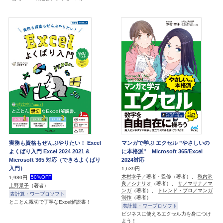
実務も資格もぜんぶやりたい！ Excel
マンガで学ぶ エクセル ”やさしいの
よくばり入門 Excel 2024 2021 &
に本格派” Microsoft 365/Excel
Microsoft 365 対応（できるよくばり
2024対応
入門）
1,639円
木村幸子／著者・監修
（著者）、
秋内常
50%OFF
1,980円
良／シナリオ
（著者）、
サノマリナ／マ
上野景子
（著者）
ンガ
（著者）、
トレンド・プロ／マンガ
表計算・ワープロソフト
制作
（著者）
とことん親切で丁寧なExcel解説書！
表計算・ワープロソフト
ビジネスに使えるエクセル力を身につけ
よう！