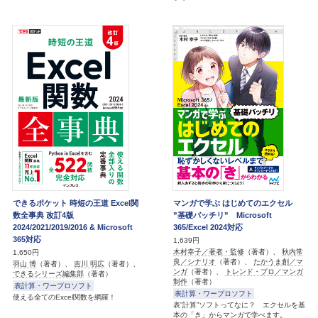
できるポケット 時短の王道 Excel関
マンガで学ぶ はじめてのエクセル
数全事典 改訂4版
”基礎バッチリ” Microsoft
2024/2021/2019/2016 & Microsoft
365/Excel 2024対応
365対応
1,639円
木村幸子／著者・監修
（著者）、
秋内常
1,650円
良／シナリオ
（著者）、
たかうま創／マ
羽山 博
（著者）、
吉川 明広
（著者）、
ンガ
（著者）、
トレンド・プロ／マンガ
できるシリーズ編集部
（著者）
制作
（著者）
表計算・ワープロソフト
表計算・ワープロソフト
使える全てのExcel関数を網羅！
表”計算”ソフトってなに？ エクセルを基
本の「き」からマンガで学べます。