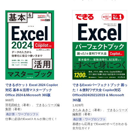
できるポケット Excel 2024 Copilot
できるExcelパーフェクトブック 困っ
対応 基本＆活用マスターブック
た！＆便利ワザ大全 Copilot対応
Office 2024＆Microsoft 365版
Office2024/2021/2019 & Microsoft
365版
968円
羽毛田睦土
（著者）、
できるシリーズ編
1,628円
集部
（著者）
きたみ あきこ
（著者）、
できるシリーズ
表計算・ワープロソフト
編集部
（著者）
仕事に必須のExcelスキルが身に付く！
表計算・ワープロソフト
基礎から応用までExcelのすべてがわかる
全方位ガイド