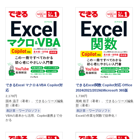
できるExcel マクロ＆VBA Copilot対
できるExcel関数 Copilot対応 Office
応
2024/2021/2019&Microsoft 365版
2,178円
1,738円
国本 温子
（著者）、
できるシリーズ編集
尾崎 裕子
（著者）、
できるシリーズ編集
部
（著者）
部
（著者）
表計算・ワープロソフト
表計算・ワープロソフト
VBAの基本から活用、Copilot連携まで分
Excelの作業を関数で効率化！
かる