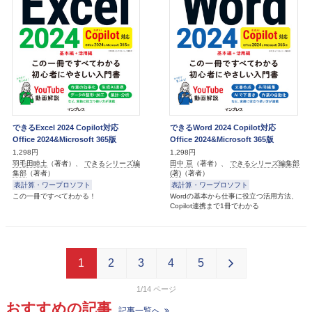
できるExcel 2024 Copilot対応
できるWord 2024 Copilot対応
Office 2024&Microsoft 365版
Office 2024&Microsoft 365版
1,298円
1,298円
羽毛田睦土
（著者）、
できるシリーズ編
田中 亘
（著者）、
できるシリーズ編集部
集部
（著者）
(著)
（著者）
表計算・ワープロソフト
表計算・ワープロソフト
この一冊ですべてわかる！
Wordの基本から仕事に役立つ活用方法、
Copilot連携まで1冊でわかる
1
2
3
4
5
1/14
おすすめの記事
記事一覧へ