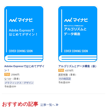
Adobe Expressではじめてデザイ
アルゴリズムとデータ構造（仮）
ン！
予約
4378円
予約
渡部有隆
（著者）
2596円
その他言語
なつか
（著者）
予約受付中
グラフィックス・デザイン
予約受付中
おすすめの記事
記事一覧へ