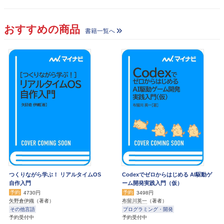
おすすめの商品
書籍一覧へ
つくりながら学ぶ！ リアルタイムOS
Codexでゼロからはじめる AI駆動ゲ
自作入門
ーム開発実践入門（仮）
予約
予約
4730円
3498円
矢野倉伊織
（著者）
布留川英一
（著者）
その他言語
プログラミング・開発
予約受付中
予約受付中