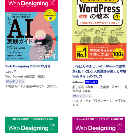
Web Designing 2025年12月号
いちばんやさしいWordPressの教本
第7版 6.x対応 人気講師が教える本格
1,980円
Webサイトの作り方
Web Designing編集部
（編集）
Webデザイン
50%OFF
1,980円
AI実践ガイド／生成AI時代の「文章力」
石川栄和
（著者）、
大串肇
（著者）、
星
野邦敏
（著者）
Webデザイン
PCもスマホも「理想のサイト」が手軽に
完成