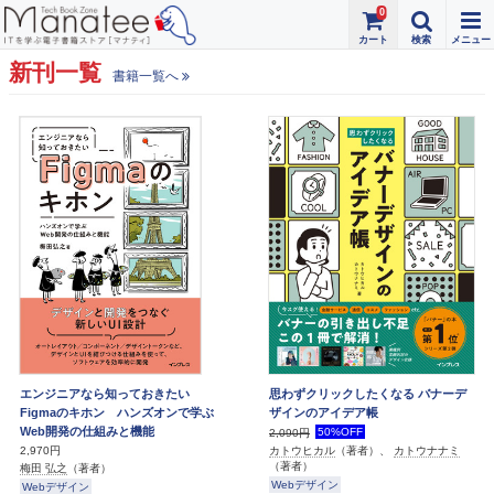
0
新刊一覧
書籍一覧へ
エンジニアなら知っておきたい
思わずクリックしたくなる バナーデ
Figmaのキホン ハンズオンで学ぶ
ザインのアイデア帳
Web開発の仕組みと機能
50%OFF
2,090円
2,970円
カトウヒカル
（著者）、
カトウナナミ
（著者）
梅田 弘之
（著者）
Webデザイン
Webデザイン