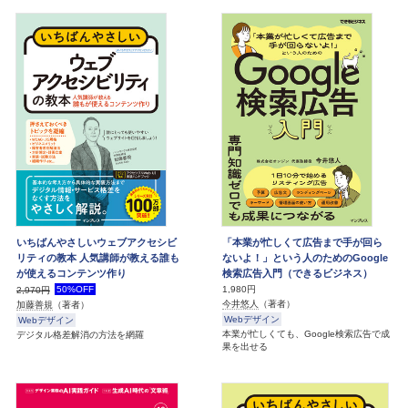
いちばんやさしいウェブアクセシビ
「本業が忙しくて広告まで手が回ら
リティの教本 人気講師が教える誰も
ないよ！」という人のためのGoogle
が使えるコンテンツ作り
検索広告入門（できるビジネス）
50%OFF
1,980円
2,970円
今井悠人
（著者）
加藤善規
（著者）
Webデザイン
Webデザイン
本業が忙しくても、Google検索広告で成
デジタル格差解消の方法を網羅
果を出せる