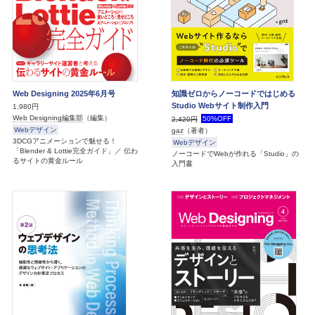
Web Designing 2025年6月号
知識ゼロからノーコードではじめる
Studio Webサイト制作入門
1,980円
Web Designing編集部
（編集）
50%OFF
2,420円
Webデザイン
gaz
（著者）
3DCGアニメーションで魅せる！
Webデザイン
「Blender & Lottie完全ガイド」／ 伝わ
ノーコードでWebが作れる「Studio」の
るサイトの黄金ルール
入門書