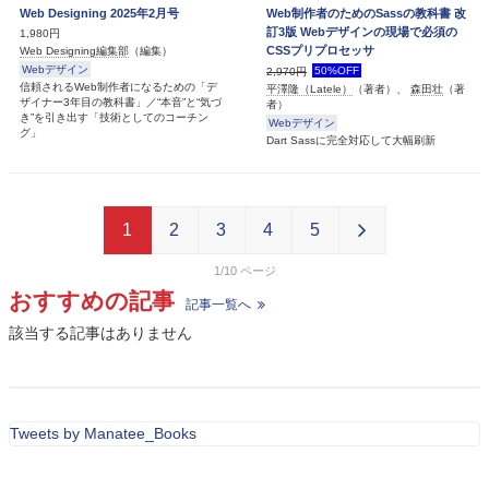
Web Designing 2025年2月号
Web制作者のためのSassの教科書 改
訂3版 Webデザインの現場で必須の
1,980円
CSSプリプロセッサ
Web Designing編集部
（編集）
Webデザイン
50%OFF
2,970円
信頼されるWeb制作者になるための「デ
平澤隆（Latele）
（著者）、
森田壮
（著
ザイナー3年目の教科書」／“本音”と“気づ
者）
き”を引き出す「技術としてのコーチン
Webデザイン
グ」
Dart Sassに完全対応して大幅刷新
1
2
3
4
5
1/10
おすすめの記事
記事一覧へ
該当する記事はありません
Tweets by Manatee_Books