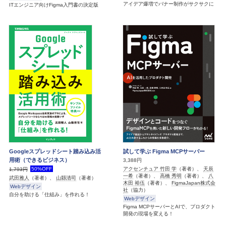
アイデア爆増でバナー制作がサクサクに
ITエンジニア向けFigma入門書の決定版
Googleスプレッドシート踏み込み活
試して学ぶ Figma MCPサーバー
用術（できるビジネス）
3,388円
アクセンチュア 竹田 学
（著者）、
天辰
50%OFF
1,793円
一希
（著者）、
高橋 秀明
（著者）、
八
武田雅人
（著者）、
山縣清司
（著者）
木田 裕伍
（著者）、
FigmaJapan株式会
Webデザイン
社
（協力）
自分を助ける「仕組み」を作れる！
Webデザイン
Figma MCPサーバーとAIで、プロダクト
開発の現場を変える！