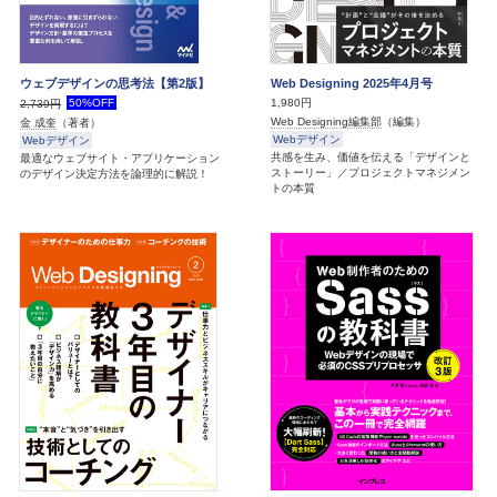
ウェブデザインの思考法【第2版】
Web Designing 2025年4月号
50%OFF
1,980円
2,739円
Web Designing編集部
（編集）
金 成奎
（著者）
Webデザイン
Webデザイン
共感を生み、価値を伝える「デザインと
最適なウェブサイト・アプリケーション
ストーリー」／プロジェクトマネジメン
のデザイン決定方法を論理的に解説！
トの本質