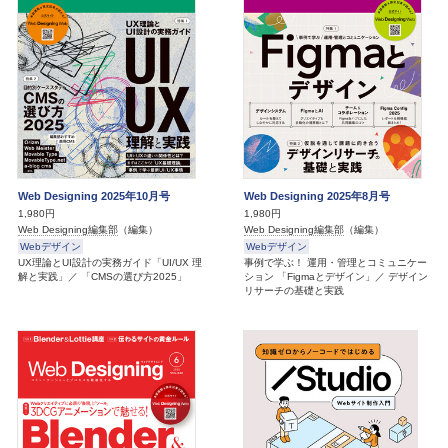
Web Designing 2025年10月号
Web Designing 2025年8月号
1,980円
1,980円
Web Designing編集部
（編集）
Web Designing編集部
（編集）
Webデザイン
Webデザイン
UX理論とUI設計の実務ガイド「UI/UX 理
事例で学ぶ！ 運用・管理とコミュニケー
解と実践」／ 「CMSの選び方2025」
ション 「Figmaとデザイン」／ デザイン
リサーチの基礎と実践