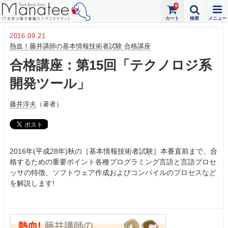
0
2016.09.21
熱血！藤井講師の基本情報技術者試験 合格講座
合格講座：第15回「テクノロジ系
開発ツール」
藤井淳夫
（著者）
2016年(平成28年)秋の［基本情報技術者試験］本番直前まで、合
格するための重要ポイント各種プログラミング言語と言語プロセ
ッサの特徴、ソフトウェア作成およびコンパイルのプロセスなど
を解説します!