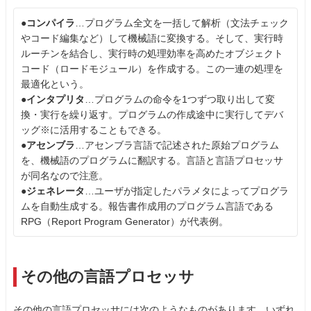
●
コンパイラ
…プログラム全文を一括して解析（文法チェック
やコード編集など）して機械語に変換する。そして、実行時
ルーチンを結合し、実行時の処理効率を高めたオブジェクト
コード（ロードモジュール）を作成する。この一連の処理を
最適化という。
●
インタプリタ
…プログラムの命令を1つずつ取り出して変
換・実行を繰り返す。プログラムの作成途中に実行してデバ
ッグ※に活用することもできる。
●
アセンブラ
…アセンブラ言語で記述された原始プログラム
を、機械語のプログラムに翻訳する。言語と言語プロセッサ
が同名なので注意。
●
ジェネレータ
…ユーザが指定したパラメタによってプログラ
ムを自動生成する。報告書作成用のプログラム言語である
RPG（Report Program Generator）が代表例。
その他の言語プロセッサ
その他の言語プロセッサには次のようなものがあります。いずれ