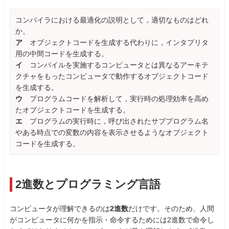
コンパイラにおける最適化の説明として，適切なものはどれ
か。
ア
オブジェクトコードを生成する代わりに，インタプリタ
用の中間コードを生成する。
イ
コンパイルを実施するコンピュータとは異なるアーキテ
クチャをもったコンピュータで動作するオブジェクトコード
を生成する。
ウ
プログラムコードを解析して，実行時の処理効率を高め
たオブジェクトコードを生成する。
エ
プログラムの実行時に，呼び出されたサブプログラム名
やある時点での変数の内容を表示させるようなオブジェクト
コードを生成する。
2進数とプログラミング言語
コンピュータが理解できるのは
2進数
だけです。そのため、人間
がコンピュータに何かを指示・命令するためには2進数で命令し