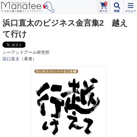
0
浜口直太のビジネス金言集2 越え
て行け
シーアンドアール研究所
浜口直太
（著者）