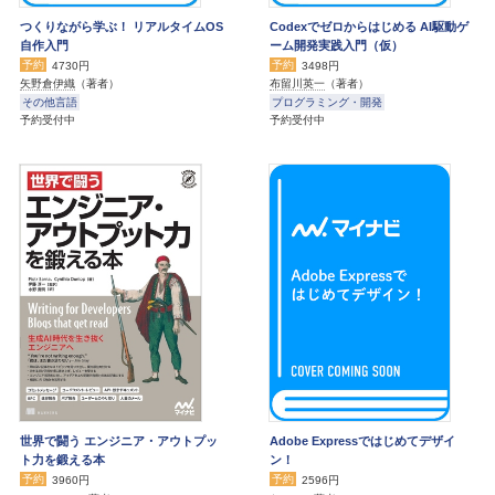
つくりながら学ぶ！ リアルタイムOS
Codexでゼロからはじめる AI駆動ゲ
自作入門
ーム開発実践入門（仮）
予約
予約
4730円
3498円
矢野倉伊織
（著者）
布留川英一
（著者）
その他言語
プログラミング・開発
予約受付中
予約受付中
世界で闘う エンジニア・アウトプッ
Adobe Expressではじめてデザイ
ト力を鍛える本
ン！
予約
予約
3960円
2596円