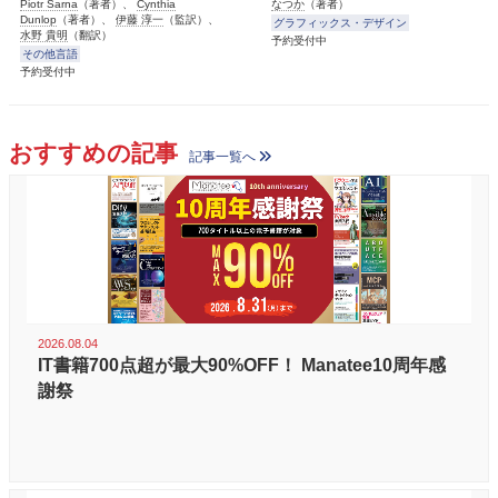
Piotr Sarna
（著者）、
Cynthia
なつか
（著者）
Dunlop
（著者）、
伊藤 淳一
（監訳）、
グラフィックス・デザイン
水野 貴明
（翻訳）
予約受付中
その他言語
予約受付中
おすすめの記事
記事一覧へ
2026.08.04
IT書籍700点超が最大90%OFF！ Manatee10周年感
謝祭