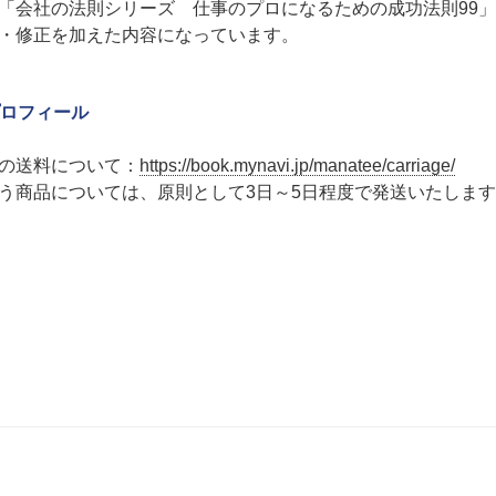
「会社の法則シリーズ 仕事のプロになるための成功法則99
・修正を加えた内容になっています。
ロフィール
の送料について：
https://book.mynavi.jp/manatee/carriage/
う商品については、原則として3日～5日程度で発送いたしま