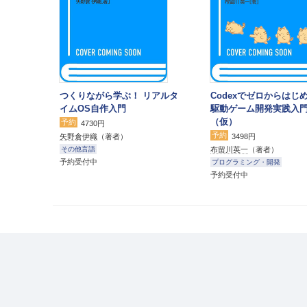
つくりながら学ぶ！ リアルタ
Codexでゼロからはじめ
イムOS自作入門
駆動ゲーム開発実践入
（仮）
予約
4730円
予約
矢野倉伊織
（著者）
3498円
布留川英一
（著者）
その他言語
予約受付中
プログラミング・開発
予約受付中