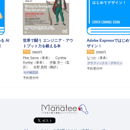
る AI
世界で闘う エンジニア・アウ
Adobe Expressではじ
門
トプット力を鍛える本
ザイン！
予約
予約
3960円
2596円
Piotr Sarna
（著者）、
Cynthia
なつか
（著者）
Dunlop
（著者）、
伊藤 淳一
（監
グラフィックス・デザイン
訳）、
水野 貴明
（翻訳）
予約受付中
その他言語
予約受付中