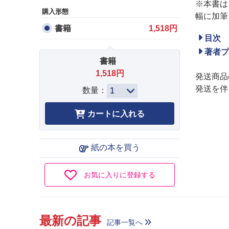
※本書は
購入形態
幅に加筆
書籍
1,518円
目次
著者プ
書籍
1,518円
発送商品
発送を伴
数量：
紙の本を買う
お気に入りに登録する
最新の記事
記事一覧へ