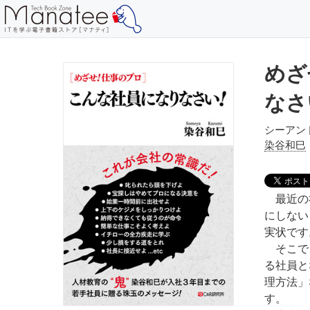
めざ
なさ
シーアン
染谷和巳
最近の社
にしない
実状です
そこで、
る社員と
理方法」
す。