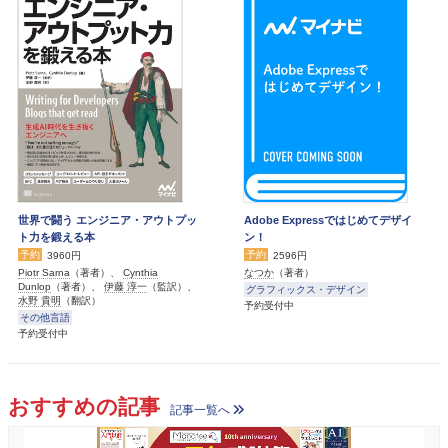
世界で闘う エンジニア・アウトプッ
Adobe Expressではじめてデザイ
ト力を鍛える本
ン！
予約
予約
3960円
2596円
Piotr Sarna
（著者）、
Cynthia
なつか
（著者）
Dunlop
（著者）、
伊藤 淳一
（監訳）、
グラフィックス・デザイン
水野 貴明
（翻訳）
予約受付中
その他言語
予約受付中
おすすめの記事
記事一覧へ