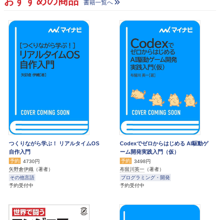
おすすめの商品
書籍一覧へ
つくりながら学ぶ！ リアルタイムOS
Codexでゼロからはじめる AI駆動ゲ
自作入門
ーム開発実践入門（仮）
予約
予約
4730円
3498円
矢野倉伊織
（著者）
布留川英一
（著者）
その他言語
プログラミング・開発
予約受付中
予約受付中