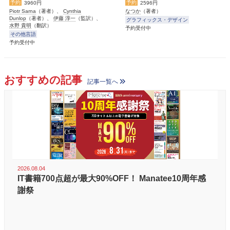
予約
予約
3960円
2596円
Piotr Sarna
（著者）、
Cynthia
なつか
（著者）
Dunlop
（著者）、
伊藤 淳一
（監訳）、
グラフィックス・デザイン
水野 貴明
（翻訳）
予約受付中
その他言語
予約受付中
おすすめの記事
記事一覧へ
2026.08.04
IT書籍700点超が最大90%OFF！ Manatee10周年感
謝祭