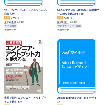
つくりながら学ぶ！ リアルタイムOS
Codexでゼロからはじめる AI駆動ゲ
自作入門
ーム開発実践入門（仮）
予約
予約
4730円
3498円
矢野倉伊織
（著者）
布留川英一
（著者）
その他言語
プログラミング・開発
予約受付中
予約受付中
世界で闘う エンジニア・アウトプッ
Adobe Expressではじめてデザイ
ト力を鍛える本
ン！