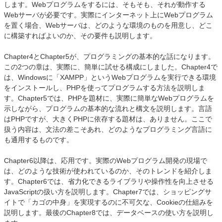
します。Webプログラムをするには、そもそも、それが動作する
Webサーバが必要です。実際にインターネット上にWebプログラム
を置く場合、Webサーバは、どのような環境のものを用意し、どこ
に構築すればよいのか、その要件も説明します。
Chapter4とChapter5が、プログラミングの基本的な話になります。
この2つの章は、実際に、簡単に試せる構成にしました。Chapter4で
は、Windowsに「XAMPP」というWebプログラムを実行できる環境
をインストールし、PHPを使ってプログラムする方法を説明しま
す。Chapter5では、PHPを題材に、実際に簡単なWebプログラムを
示しながら、プログラムの基本的な流れと構文を説明します。言語
はPHPですが、大きくPHPに依存する題材は、ありません。ここで
扱う内容は、文法の差こそあれ、どのようなプログラミング言語に
も通用するものです。
Chapter6以降は、応用です。実際のWebプログラム開発の現場で
は、どのような技術が使われているのか、そのトレンドを紹介しま
す。Chapter6では、省力化できるライブラリや操作性を向上させる
JavaScriptの扱い方を説明します。Chapter7では、ショッピングサ
イトで「カゴの中身」を実現するのに不可欠な、Cookieの仕組みを
説明します。最後のChapter8では、データベースの使い方を説明し