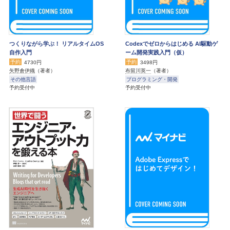
つくりながら学ぶ！ リアルタイムOS
Codexでゼロからはじめる AI駆動ゲ
自作入門
ーム開発実践入門（仮）
予約
予約
4730円
3498円
矢野倉伊織
（著者）
布留川英一
（著者）
その他言語
プログラミング・開発
予約受付中
予約受付中