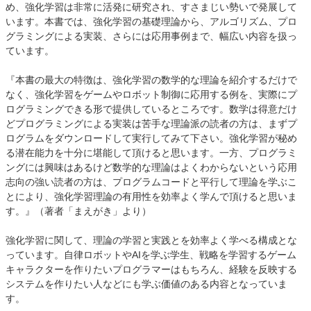
め、強化学習は非常に活発に研究され、すさまじい勢いで発展して
います。本書では、強化学習の基礎理論から、アルゴリズム、プロ
グラミングによる実装、さらには応用事例まで、幅広い内容を扱っ
ています。
『本書の最大の特徴は、強化学習の数学的な理論を紹介するだけで
なく、強化学習をゲームやロボット制御に応用する例を、実際にプ
ログラミングできる形で提供しているところです。数学は得意だけ
どプログラミングによる実装は苦手な理論派の読者の方は、まずプ
ログラムをダウンロードして実行してみて下さい。強化学習が秘め
る潜在能力を十分に堪能して頂けると思います。一方、プログラミ
ングには興味はあるけど数学的な理論はよくわからないという応用
志向の強い読者の方は、プログラムコードと平行して理論を学ぶこ
とにより、強化学習理論の有用性を効率よく学んで頂けると思いま
す。』（著者「まえがき」より）
強化学習に関して、理論の学習と実践とを効率よく学べる構成とな
っています。自律ロボットやAIを学ぶ学生、戦略を学習するゲーム
キャラクターを作りたいプログラマーはもちろん、経験を反映する
システムを作りたい人などにも学ぶ価値のある内容となっていま
す。