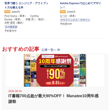
世界で闘う エンジニア・アウトプッ
Adobe Expressではじめてデザイ
ト力を鍛える本
ン！
予約
予約
3960円
2596円
Piotr Sarna
（著者）、
Cynthia
なつか
（著者）
Dunlop
（著者）、
伊藤 淳一
（監訳）、
グラフィックス・デザイン
水野 貴明
（翻訳）
予約受付中
その他言語
予約受付中
おすすめの記事
記事一覧へ
2026.08.04
IT書籍700点超が最大90%OFF！ Manatee10周年感
謝祭