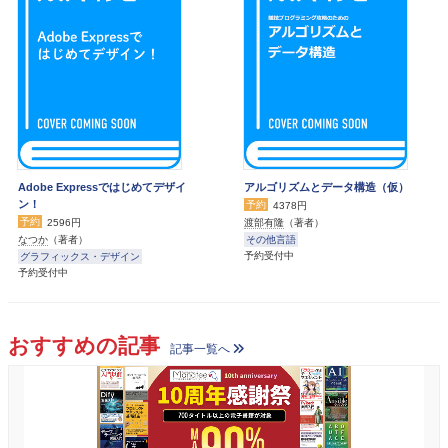
Adobe Expressではじめてデザイ
アルゴリズムとデータ構造（仮）
ン！
予約
4378円
予約
渡部有隆
（著者）
2596円
その他言語
なつか
（著者）
予約受付中
グラフィックス・デザイン
予約受付中
おすすめの記事
記事一覧へ