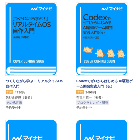
つくりながら学ぶ！ リアルタイムOS
Codexでゼロからはじめる AI駆動ゲ
自作入門
ーム開発実践入門（仮）
予約
予約
4730円
3498円
矢野倉伊織
（著者）
布留川英一
（著者）
その他言語
プログラミング・開発
予約受付中
予約受付中