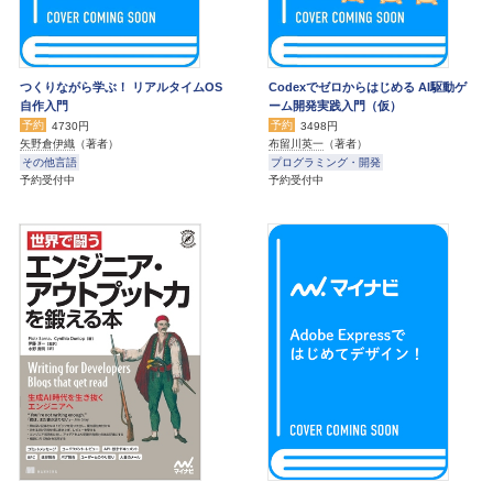
つくりながら学ぶ！ リアルタイムOS
Codexでゼロからはじめる AI駆動ゲ
自作入門
ーム開発実践入門（仮）
予約
予約
4730円
3498円
矢野倉伊織
（著者）
布留川英一
（著者）
その他言語
プログラミング・開発
予約受付中
予約受付中