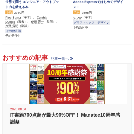
世界で闘う エンジニア・アウトプッ
Adobe Expressではじめてデザイ
ト力を鍛える本
ン！
予約
予約
3960円
2596円
Piotr Sarna
（著者）、
Cynthia
なつか
（著者）
Dunlop
（著者）、
伊藤 淳一
（監訳）、
グラフィックス・デザイン
水野 貴明
（翻訳）
予約受付中
その他言語
予約受付中
おすすめの記事
記事一覧へ
2026.08.04
IT書籍700点超が最大90%OFF！ Manatee10周年感
謝祭