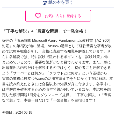
紙の本を買う
お気に入りに登録する
「丁寧な解説」+「豊富な問題」で一発合格！
好評の『徹底攻略 Microsoft Azure Fundamentals教科書［AZ-900］
対応』の第2版が遂に登場。Azureの講師として経験豊富な著者が改
めて試験を徹底分析し、合格に直結する知識を解説しています。さ
らに各解説では、特に試験で狙われるポイントを「試験対策」欄に
まとめているので、重要な箇所がひと目でわかります。また、単に
出題範囲の内容だけを解説するのではなく、初心者にも理解できる
よう「サーバーとは何か」「クラウドとは何か」という基礎から、
実際の業務に役立つAzureの活用方法までをとにかく丁寧に解説。本
書を読み終えたときには合格以上の知識が身に付きます。各章末に
は理解度を確認するための演習問題が付いているほか、本試験を想
定した模擬問題1回分をダウンロード提供。「丁寧な解説」+「豊富
な問題」で、本書一冊だけで『一発合格』を目指せます！
発売日：2024-06-18