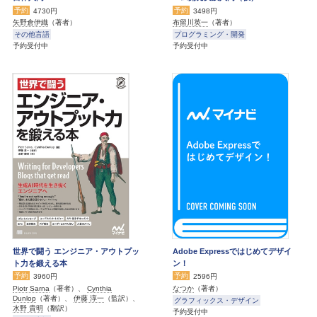
予約
予約
4730円
3498円
矢野倉伊織
（著者）
布留川英一
（著者）
その他言語
プログラミング・開発
予約受付中
予約受付中
世界で闘う エンジニア・アウトプッ
Adobe Expressではじめてデザイ
ト力を鍛える本
ン！
予約
予約
3960円
2596円
Piotr Sarna
（著者）、
Cynthia
なつか
（著者）
Dunlop
（著者）、
伊藤 淳一
（監訳）、
グラフィックス・デザイン
水野 貴明
（翻訳）
予約受付中