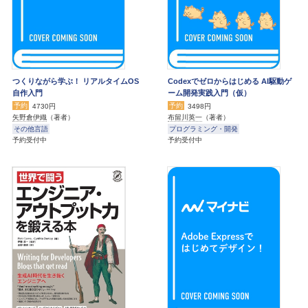
つくりながら学ぶ！ リアルタイムOS
Codexでゼロからはじめる AI駆動ゲ
自作入門
ーム開発実践入門（仮）
予約
予約
4730円
3498円
矢野倉伊織
（著者）
布留川英一
（著者）
その他言語
プログラミング・開発
予約受付中
予約受付中