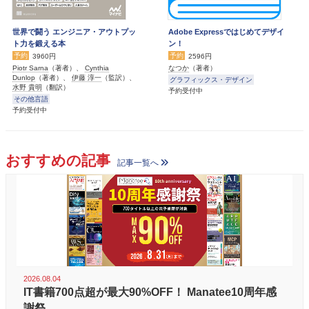
世界で闘う エンジニア・アウトプッ
Adobe Expressではじめてデザイ
ト力を鍛える本
ン！
予約
予約
3960円
2596円
Piotr Sarna
（著者）、
Cynthia
なつか
（著者）
Dunlop
（著者）、
伊藤 淳一
（監訳）、
グラフィックス・デザイン
水野 貴明
（翻訳）
予約受付中
その他言語
予約受付中
おすすめの記事
記事一覧へ
2026.08.04
IT書籍700点超が最大90%OFF！ Manatee10周年感
謝祭