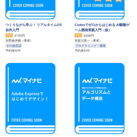
つくりながら学ぶ！ リアルタイムOS
Codexでゼロからはじめる AI駆動ゲ
自作入門
ーム開発実践入門（仮）
予約
予約
4730円
3498円
矢野倉伊織
（著者）
布留川英一
（著者）
その他言語
プログラミング・開発
予約受付中
予約受付中