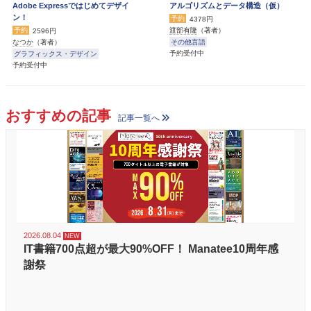
Adobe Expressではじめてデザイ
アルゴリズムとデータ構造（仮）
ン！
予約
4378円
予約
渡部有隆
（著者）
2596円
その他言語
なつか
（著者）
予約受付中
グラフィックス・デザイン
予約受付中
おすすめの記事
記事一覧へ
2026.08.04
IT書籍700点超が最大90%OFF！ Manatee10周年感
謝祭