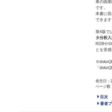
果の因果
です。
本書に収
できます
第4版で
タ分析入
RDBや
とを実感
※dok
「dok
発売日：20
ページ数：
目次
著者プ