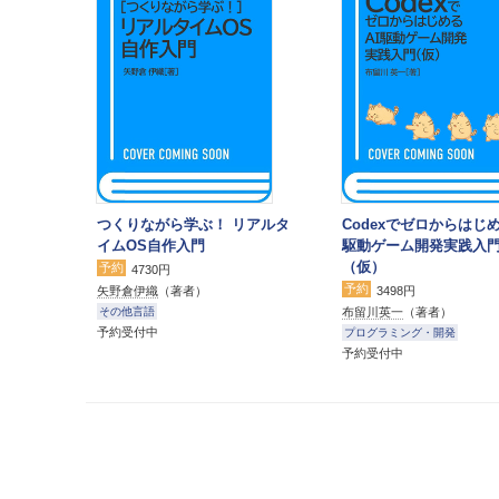
つくりながら学ぶ！ リアルタ
Codexでゼロからはじめ
イムOS自作入門
駆動ゲーム開発実践入
（仮）
予約
4730円
予約
矢野倉伊織
（著者）
3498円
布留川英一
（著者）
その他言語
予約受付中
プログラミング・開発
予約受付中