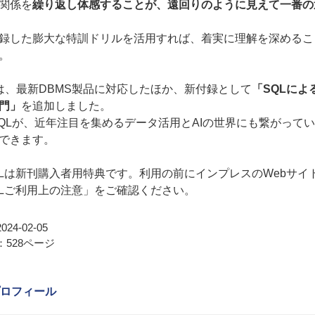
関係を
繰り返し体感することが、遠回りのように見えて一番の
録した膨大な特訓ドリルを活用すれば、着実に理解を深めるこ
。
は、最新DBMS製品に対応したほか、新付録として
「SQLによ
門」
を追加しました。
SQLが、近年注目を集めるデータ活用とAIの世界にも繋がって
できます。
oQLは新刊購入者用特典です。利用の前にインプレスのWebサイ
oQLご利用上の注意」をご確認ください。
24-02-05
528ページ
ロフィール