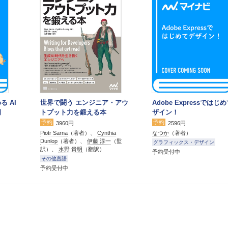
る AI
世界で闘う エンジニア・アウ
Adobe Expressではじ
門
トプット力を鍛える本
ザイン！
予約
予約
3960円
2596円
Piotr Sarna
（著者）、
Cynthia
なつか
（著者）
Dunlop
（著者）、
伊藤 淳一
（監
グラフィックス・デザイン
訳）、
水野 貴明
（翻訳）
予約受付中
その他言語
予約受付中