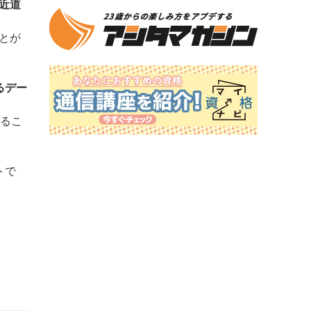
近道
とが
るデー
いるこ
トで