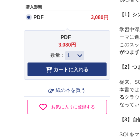
購入形態
【1】シ
PDF
3,080円
学習中浮
ーマに進
PDF
このスッ
3,080円
がつまず
数量：
【2】つ
従来、S
本書では
紙の本を買う
る
クラウ
なってい
お気に入りに登録する
【3】自
SQLを