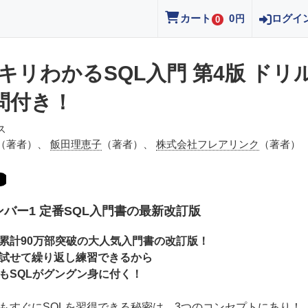
カート
0
ログイ
円
0
キリわかるSQL入門 第4版 ドリ
6問付き！
ス
（著者）、
飯田理恵子
（著者）、
株式会社フレアリンク
（著者）
バー1 定番SQL入門書の最新改訂版
累計90万部突破の大人気入門書の改訂版！
試せて繰り返し練習できるから
もSQLがグングン身に付く！
もすぐにSQLを習得できる秘密は、3つのコンセプトにあり！