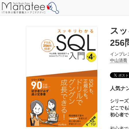
スッ
25
インプレ
中山清喬
人気ナン
シリーズ
どこでも
初心者で
初心者で