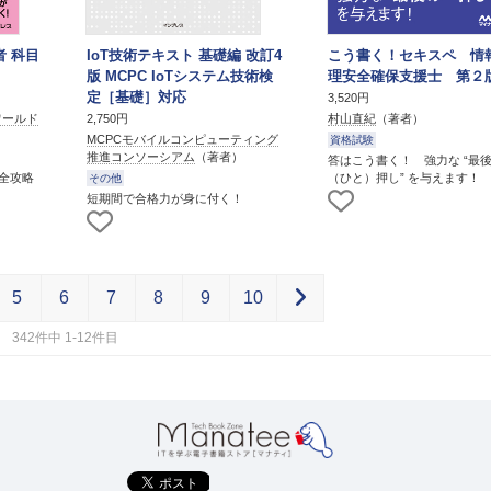
者 科目
IoT技術テキスト 基礎編 改訂4
こう書く！セキスペ 情
版 MCPC IoTシステム技術検
理安全確保支援士 第２
定［基礎］対応
3,520円
ワールド
村山直紀
（著者）
2,750円
MCPCモバイルコンピューティング
資格試験
推進コンソーシアム
（著者）
答はこう書く！ 強力な “最
全攻略
（ひと）押し” を与えます！
その他
短期間で合格力が身に付く！
5
6
7
8
9
10
342件中 1-12件目