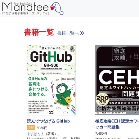
書籍一覧
書籍一覧へ
読んでつなげる GitHub
徹底攻略CEH 認定ホワ
ッカー問題集
予約
3080円
7,480円
やまぱん！
（著者）、
kkamegawa
（著者）、
森 友梨映