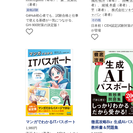
城間 暁洋
（著者）、
姉﨑 
（著者）
者）、
綾城 本盛
（著者）、
平
（著者）、
株式会社ソキ
資格試験
ャパン
（著者）
GitHub初心者でも、試験合格と仕事
で使える基礎が一気につながる、
その他
GH-900対策の決定版！
日本初！CEH認定試験対策
が登場
マンガでわかるITパスポート
徹底攻略Biz 生成AIパ
教科書＆問題集
1,980円