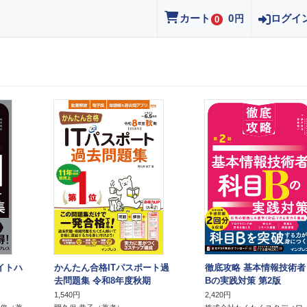
カート
0
ログイ
円
0
イトハ
かんたん合格ITパスポート過
徹底攻略 基本情報技術者
去問題集 令和8年度秋期
Bの実践対策 第2版
1,540円
2,420円