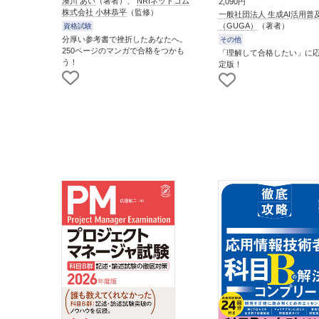
湊川 あい
（著者）、
NRIネットコム
2,090円
株式会社 小林恭平
（監修）
一般社団法人 生成AI活用普
（GUGA）
（著者）
資格試験
分厚い参考書で挫折したあなたへ。
その他
250ページのマンガで合格をつかも
「理解して合格したい」に
う！
定版！