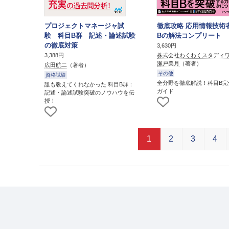
プロジェクトマネージャ試
徹底攻略 応用情報技術
験 科目B群 記述・論述試験
Bの解法コンプリート
の徹底対策
3,630円
株式会社わくわくスタディ
3,388円
瀬戸美月
（著者）
広田航二
（著者）
その他
資格試験
全分野を徹底解説！科目B完
誰も教えてくれなかった 科目B群：
ガイド
記述・論述試験突破のノウハウを伝
授！
1
2
3
4