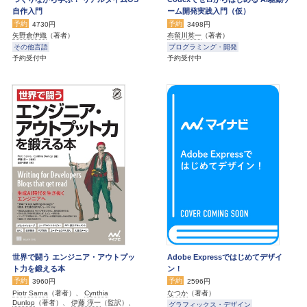
自作入門
ーム開発実践入門（仮）
予約
予約
4730円
3498円
矢野倉伊織
（著者）
布留川英一
（著者）
その他言語
プログラミング・開発
予約受付中
予約受付中
世界で闘う エンジニア・アウトプッ
Adobe Expressではじめてデザイ
ト力を鍛える本
ン！
予約
予約
3960円
2596円
Piotr Sarna
（著者）、
Cynthia
なつか
（著者）
Dunlop
（著者）、
伊藤 淳一
（監訳）、
グラフィックス・デザイン