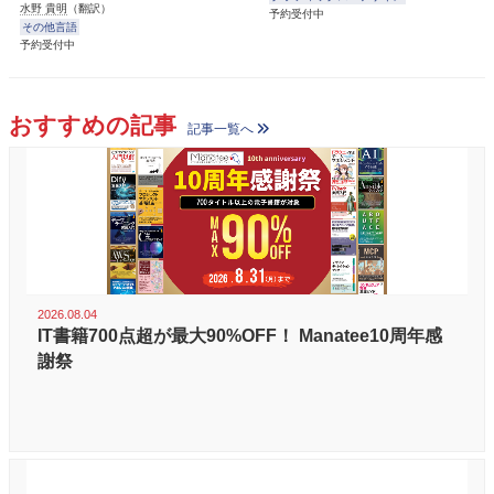
水野 貴明
（翻訳）
予約受付中
その他言語
予約受付中
おすすめの記事
記事一覧へ
2026.08.04
IT書籍700点超が最大90%OFF！ Manatee10周年感
謝祭