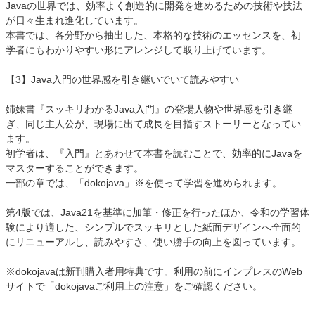
Javaの世界では、効率よく創造的に開発を進めるための技術や技法
が日々生まれ進化しています。
本書では、各分野から抽出した、本格的な技術のエッセンスを、初
学者にもわかりやすい形にアレンジして取り上げています。
【3】Java入門の世界感を引き継いでいて読みやすい
姉妹書『スッキリわかるJava入門』の登場人物や世界感を引き継
ぎ、同じ主人公が、現場に出て成長を目指すストーリーとなってい
ます。
初学者は、『入門』とあわせて本書を読むことで、効率的にJavaを
マスターすることができます。
一部の章では、「dokojava」※を使って学習を進められます。
第4版では、Java21を基準に加筆・修正を行ったほか、令和の学習体
験により適した、シンプルでスッキリとした紙面デザインへ全面的
にリニューアルし、読みやすさ、使い勝手の向上を図っています。
※dokojavaは新刊購入者用特典です。利用の前にインプレスのWeb
サイトで「dokojavaご利用上の注意」をご確認ください。