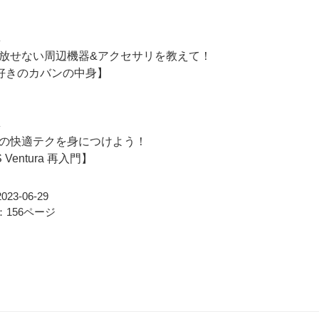
集
放せない周辺機器&アクセサリを教えて！
le好きのカバンの中身】
集
の快適テクを身につけよう！
 Ventura 再入門】
23-06-29
156ページ