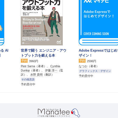
る AI
世界で闘う エンジニア・アウ
Adobe Expressではじ
門
トプット力を鍛える本
ザイン！
予約
予約
3960円
2596円
Piotr Sarna
（著者）、
Cynthia
なつか
（著者）
Dunlop
（著者）、
伊藤 淳一
（監
グラフィックス・デザイン
訳）、
水野 貴明
（翻訳）
予約受付中
その他言語
予約受付中