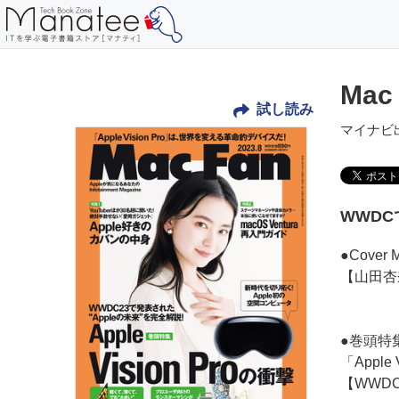
Mac
試し読み
マイナビ
WWD
●Cover 
【山田杏
●巻頭特
「Apple
【WWD