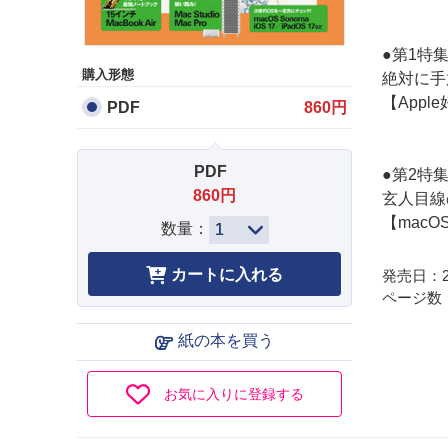
●第1特
購入形態
絶対に手
【App
PDF
860円
PDF
●第2特
860円
玄人目線
【macOS
数量：
発売日：20
ページ数：
紙の本を買う
お気に入りに登録する