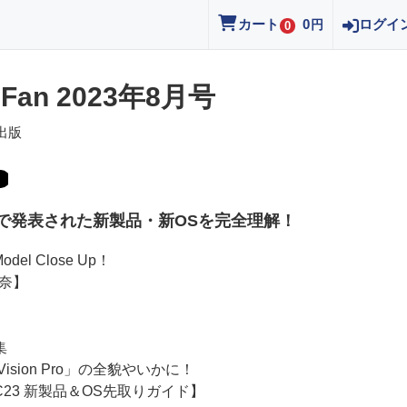
カート
0
ログイ
円
0
 Fan 2023年8月号
出版
Cで発表された新製品・新OSを完全理解！
Model Close Up！
奈】
集
 Vision Pro」の全貌やいかに！
C23 新製品＆OS先取りガイド】