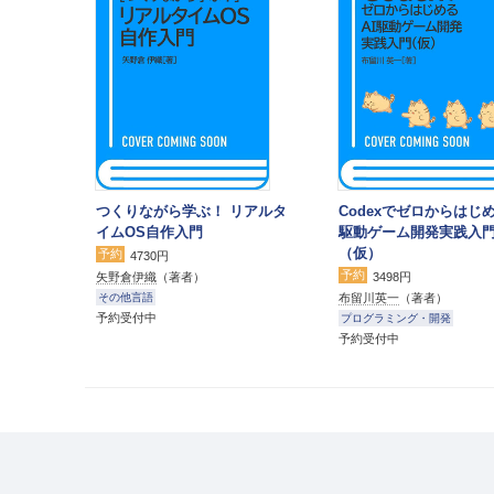
つくりながら学ぶ！ リアルタ
Codexでゼロからはじめ
イムOS自作入門
駆動ゲーム開発実践入
（仮）
予約
4730円
予約
矢野倉伊織
（著者）
3498円
布留川英一
（著者）
その他言語
予約受付中
プログラミング・開発
予約受付中