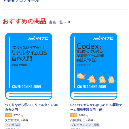
著者プロフィール
おすすめの商品
書籍一覧へ
つくりながら学ぶ！ リアルタイムOS
Codexでゼロからはじめる AI駆動ゲ
自作入門
ーム開発実践入門（仮）
予約
予約
4730円
3498円
矢野倉伊織
（著者）
布留川英一
（著者）
その他言語
プログラミング・開発