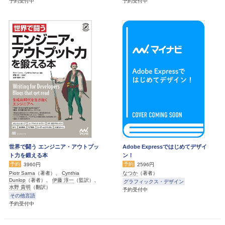
予約受付中
予約受付中
世界で闘う エンジニア・アウトプッ
Adobe Expressではじめてデザイ
ト力を鍛える本
ン！
予約
予約
3960円
2596円
Piotr Sarna
（著者）、
Cynthia
なつか
（著者）
Dunlop
（著者）、
伊藤 淳一
（監訳）、
グラフィックス・デザイン
水野 貴明
（翻訳）
予約受付中
その他言語
予約受付中