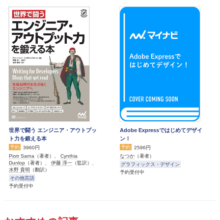
世界で闘う エンジニア・アウトプッ
Adobe Expressではじめてデザイ
ト力を鍛える本
ン！
予約
予約
3960円
2596円
Piotr Sarna
（著者）、
Cynthia
なつか
（著者）
Dunlop
（著者）、
伊藤 淳一
（監訳）、
グラフィックス・デザイン
水野 貴明
（翻訳）
予約受付中
その他言語
予約受付中