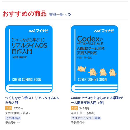
おすすめの商品
書籍一覧へ
つくりながら学ぶ！ リアルタイムOS
Codexでゼロからはじめる AI駆動ゲ
自作入門
ーム開発実践入門（仮）
予約
予約
4730円
3498円
矢野倉伊織
（著者）
布留川英一
（著者）
その他言語
プログラミング・開発
予約受付中
予約受付中