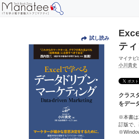
Ex
試し読み
ティ
マイナビ
小川貴史
クラス
をデー
※本書は
訂版で、
※Win