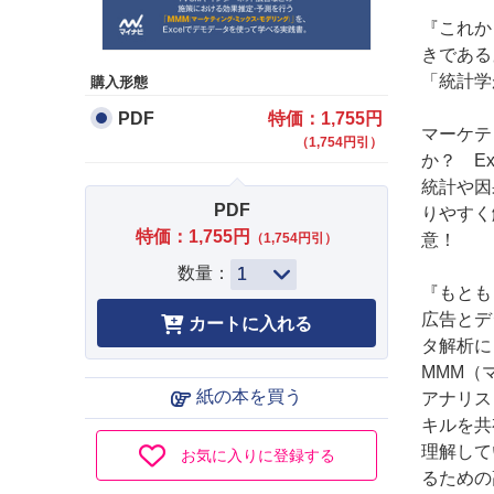
『これか
きである
「統計学
購入形態
PDF
特価：1,755円
マーケテ
（1,754円引）
か？ E
統計や因
PDF
りやすく
特価：1,755円
（1,754円引）
意！
数量：
『もとも
広告とデ
タ解析に
MMM（
紙の本を買う
アナリス
キルを共
理解して
お気に入りに登録する
るための