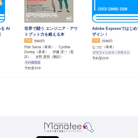
る AI
世界で闘う エンジニア・アウ
Adobe Expressではじ
門
トプット力を鍛える本
ザイン！
予約
予約
3960円
2596円
Piotr Sarna
（著者）、
Cynthia
なつか
（著者）
Dunlop
（著者）、
伊藤 淳一
（監
グラフィックス・デザイン
訳）、
水野 貴明
（翻訳）
予約受付中
その他言語
予約受付中