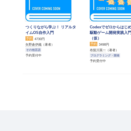
つくりながら学ぶ！ リアルタ
Codexでゼロからはじめ
イムOS自作入門
駆動ゲーム開発実践入
（仮）
予約
4730円
予約
矢野倉伊織
（著者）
3498円
布留川英一
（著者）
その他言語
予約受付中
プログラミング・開発
予約受付中