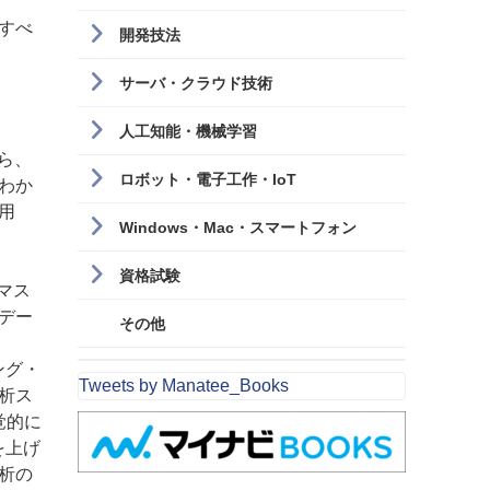
すべ
開発技法
サーバ・クラウド技術
人工知能・機械学習
ら、
ロボット・電子工作・IoT
わか
用
Windows・Mac・スマートフォン
資格試験
マス
デー
その他
ング・
Tweets by Manatee_Books
析ス
覚的に
を上げ
析の