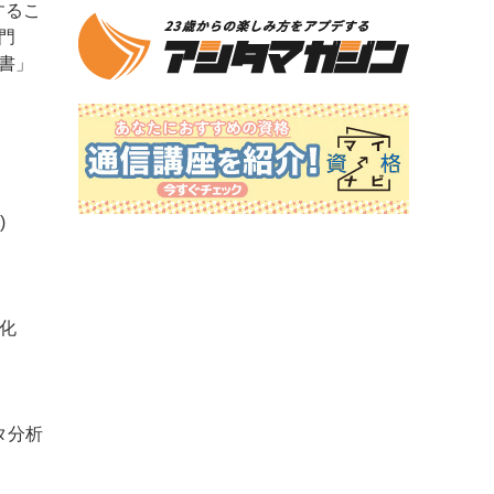
するこ
門
書」
)
適化
タ分析