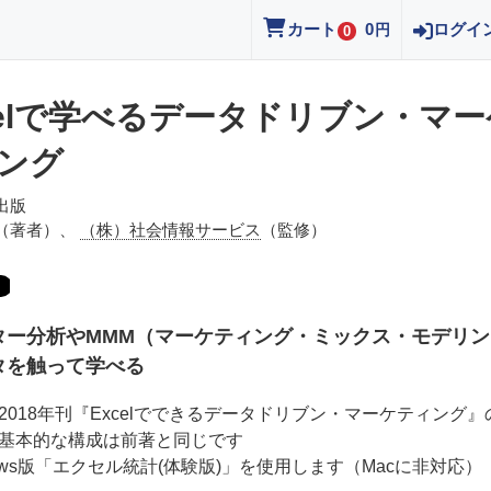
カート
0
ログイ
円
0
celで学べるデータドリブン・マー
ング
出版
（著者）、
（株）社会情報サービス
（監修）
ター分析やMMM（マーケティング・ミックス・モデリン
タを触って学べる
2018年刊『Excelでできるデータドリブン・マーケティング』
基本的な構成は前著と同じです
dows版「エクセル統計(体験版)」を使用します（Macに非対応）