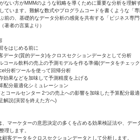
がない方がMMMのような戦略を導くために重要な分析を理解
しています。難解な数式やプログラムコードを書くような「専
ぶ前の、基礎的なデータ分析の感覚を共有する「ビジネス専門
（著者の言葉より）
容
演習をはじめる前に
顧客データ(質的データ)をクロスセクションデータとして分析
アルコール飲料の売上の予測モデルを作る準備(データをチェック
Excel分析ツールを使って回帰分析
残存効果などを加味して予測精度を上げる
予算配分最適化シミュレーション
ECとコールセンター 2つの売上への影響を加味した予算配分最
補足解説(演習を終えた方へ)
は、マーケターの意思決定の多くを占める効果検証法や、デー
整理します。
は顧客データをクロスセクションデータとして分析します。