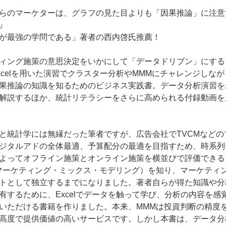
らのマーケターは、グラフの見た目よりも「因果推論」に注意
』
が最強の学問である」著者の西内啓氏推薦！
ィング施策の意思決定をいかにして「データドリブン」にする
xcelを用いた演習でクラスター分析やMMMにチャレンジしなが
果推論の知識を知るためのビジネス実践書。データ分析演習を
解説するほか、統計リテラシーをさらに高められる付録動画を
と統計学には無縁だった筆者ですが、広告会社でTVCMなどの
ジタルアドの全体最適、予算配分の最適を目指すため、時系列
よってオフライン施策とオンライン施策を横並びで評価できる
マーケティング・ミックス・モデリング）を知り、マーケティ
トとして独立するまでになりました。著者自らが得た知識や分
有するために、Excelでデータを触って学び、分析の内容を感
いただける書籍を作りました。本来、MMMは投資判断の精度
高度で提供価値の高いサービスです。しかし本書は、データ分