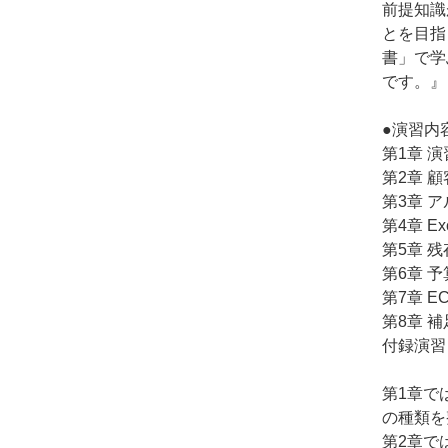
前提知識
とを目指
書」で学
です。』
●演習内
第1章 
第2章 
第3章 
第4章 
第5章 
第6章 
第7章 
第8章 
付録演習
第1章で
の種類を
第2章で