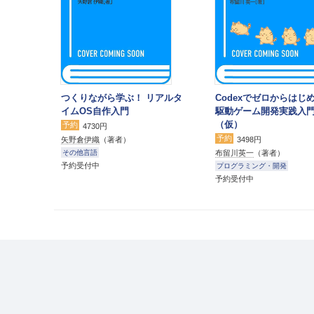
つくりながら学ぶ！ リアルタ
Codexでゼロからはじめ
イムOS自作入門
駆動ゲーム開発実践入
（仮）
予約
4730円
予約
矢野倉伊織
（著者）
3498円
布留川英一
（著者）
その他言語
予約受付中
プログラミング・開発
予約受付中