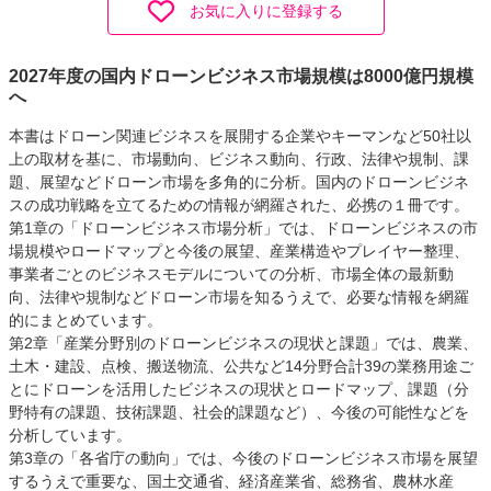
お気に入りに登録する
2027年度の国内ドローンビジネス市場規模は8000億円規模
へ
本書はドローン関連ビジネスを展開する企業やキーマンなど50社以
上の取材を基に、市場動向、ビジネス動向、行政、法律や規制、課
題、展望などドローン市場を多角的に分析。国内のドローンビジネ
スの成功戦略を立てるための情報が網羅された、必携の１冊です。
第1章の「ドローンビジネス市場分析」では、ドローンビジネスの市
場規模やロードマップと今後の展望、産業構造やプレイヤー整理、
事業者ごとのビジネスモデルについての分析、市場全体の最新動
向、法律や規制などドローン市場を知るうえで、必要な情報を網羅
的にまとめています。
第2章「産業分野別のドローンビジネスの現状と課題」では、農業、
土木・建設、点検、搬送物流、公共など14分野合計39の業務用途ご
とにドローンを活用したビジネスの現状とロードマップ、課題（分
野特有の課題、技術課題、社会的課題など）、今後の可能性などを
分析しています。
第3章の「各省庁の動向」では、今後のドローンビジネス市場を展望
するうえで重要な、国土交通省、経済産業省、総務省、農林水産