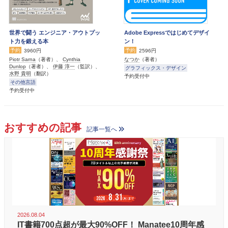
世界で闘う エンジニア・アウトプッ
Adobe Expressではじめてデザイ
ト力を鍛える本
ン！
予約
予約
3960円
2596円
Piotr Sarna
（著者）、
Cynthia
なつか
（著者）
Dunlop
（著者）、
伊藤 淳一
（監訳）、
グラフィックス・デザイン
水野 貴明
（翻訳）
予約受付中
その他言語
予約受付中
おすすめの記事
記事一覧へ
2026.08.04
IT書籍700点超が最大90%OFF！ Manatee10周年感