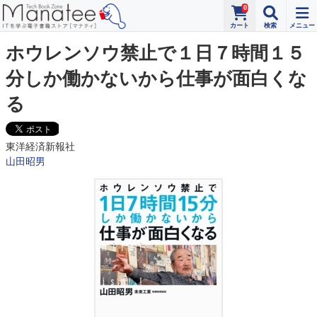
0
ホウレンソウ禁止で１日７時間１５
分しか働かないから仕事が面白くな
る
東洋経済新報社
山田昭男