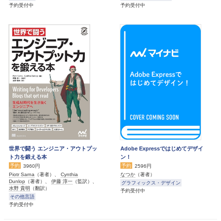
予約受付中
予約受付中
世界で闘う エンジニア・アウトプッ
Adobe Expressではじめてデザイ
ト力を鍛える本
ン！
予約
予約
3960円
2596円
Piotr Sarna
（著者）、
Cynthia
なつか
（著者）
Dunlop
（著者）、
伊藤 淳一
（監訳）、
グラフィックス・デザイン
水野 貴明
（翻訳）
予約受付中
その他言語
予約受付中