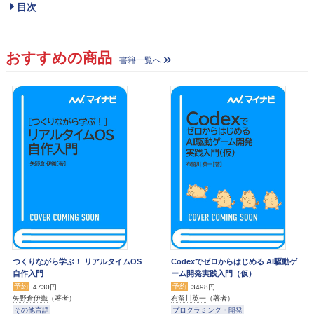
目次
おすすめの商品
書籍一覧へ
つくりながら学ぶ！ リアルタイムOS
Codexでゼロからはじめる AI駆動ゲ
自作入門
ーム開発実践入門（仮）
予約
予約
4730円
3498円
矢野倉伊織
（著者）
布留川英一
（著者）
その他言語
プログラミング・開発