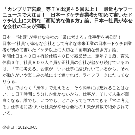
「カンブリア宮殿」等ＴＶ出演４５回以上！ 最近もヤフー
ニュースで大注目！ 日本一ドケチ創業者が初めて書いたド
ケチ以上に大切な「画期的な働き方」論。日本一社員が幸せ
な会社の工夫が満載！
日本一 “社員” が幸せな会社の「常に考える」仕事術を初公開！
日本一“社員”が幸せな会社として有名な未来工業の日本一ドケチ創業
者が初めて書いたドケチ以上に大切な「画期的な働き方」論。
年間休日１４０日＋有給休暇４０日で残業禁止、定年７０歳、育児
休職３年、社員８００人全員が正社員の会社が儲かり続けているの
は、「常に考える」習慣が、いい仕事に結び付いているから。それ
が働きがいや楽しみの域にまで達すれば、ライフワークにだってな
りうる。
「頭」ではなく「身体」で覚えると、そう簡単には忘れることはな
い。１日７時間１５分しか働かないから、仕事が、そして人生が面
白くなる。誰でも、いつでも、どこからでもマネできる「常に考え
る」仕事術に基づいた社員が幸せな会社の工夫が満載で紹介されて
いる。
発売日：2012-10-05