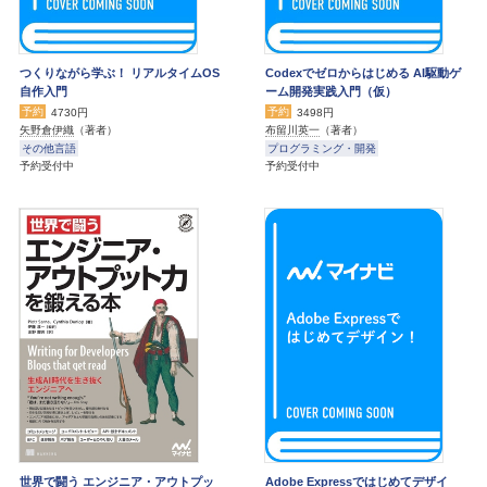
つくりながら学ぶ！ リアルタイムOS
Codexでゼロからはじめる AI駆動ゲ
自作入門
ーム開発実践入門（仮）
予約
予約
4730円
3498円
矢野倉伊織
（著者）
布留川英一
（著者）
その他言語
プログラミング・開発
予約受付中
予約受付中
世界で闘う エンジニア・アウトプッ
Adobe Expressではじめてデザイ