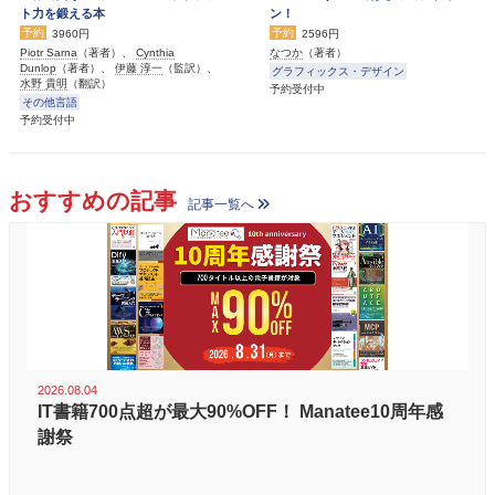
ト力を鍛える本
ン！
予約
予約
3960円
2596円
Piotr Sarna
（著者）、
Cynthia
なつか
（著者）
Dunlop
（著者）、
伊藤 淳一
（監訳）、
グラフィックス・デザイン
水野 貴明
（翻訳）
予約受付中
その他言語
予約受付中
おすすめの記事
記事一覧へ
2026.08.04
IT書籍700点超が最大90%OFF！ Manatee10周年感
謝祭