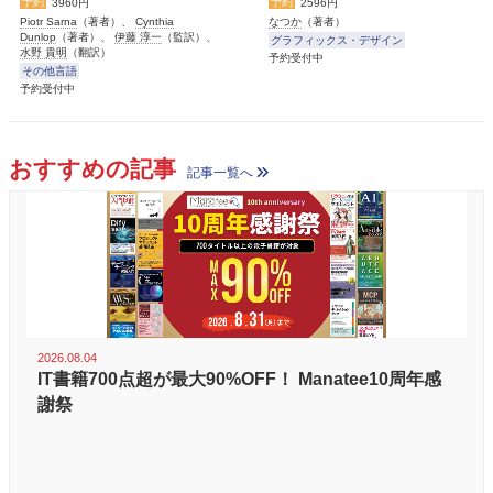
予約
予約
3960円
2596円
Piotr Sarna
（著者）、
Cynthia
なつか
（著者）
Dunlop
（著者）、
伊藤 淳一
（監訳）、
グラフィックス・デザイン
水野 貴明
（翻訳）
予約受付中
その他言語
予約受付中
おすすめの記事
記事一覧へ
2026.08.04
IT書籍700点超が最大90%OFF！ Manatee10周年感
謝祭