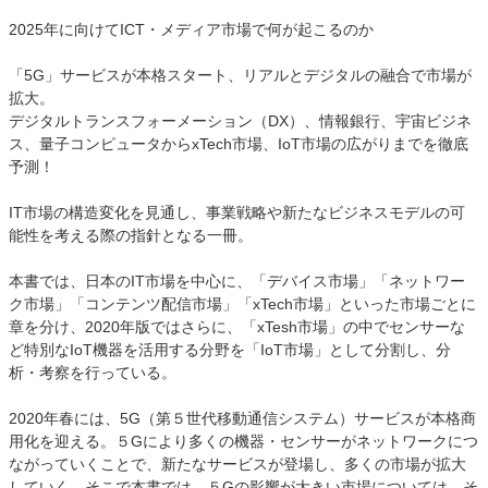
2025年に向けてICT・メディア市場で何が起こるのか
「5G」サービスが本格スタート、リアルとデジタルの融合で市場が
拡大。
デジタルトランスフォーメーション（DX）、情報銀行、宇宙ビジネ
ス、量子コンピュータからxTech市場、IoT市場の広がりまでを徹底
予測！
IT市場の構造変化を見通し、事業戦略や新たなビジネスモデルの可
能性を考える際の指針となる一冊。
本書では、日本のIT市場を中心に、「デバイス市場」「ネットワー
ク市場」「コンテンツ配信市場」「xTech市場」といった市場ごとに
章を分け、2020年版ではさらに、「xTesh市場」の中でセンサーな
ど特別なIoT機器を活用する分野を「IoT市場」として分割し、分
析・考察を行っている。
2020年春には、5G（第５世代移動通信システム）サービスが本格商
用化を迎える。５Gにより多くの機器・センサーがネットワークにつ
ながっていくことで、新たなサービスが登場し、多くの市場が拡大
していく。そこで本書では、５Gの影響が大きい市場については、そ