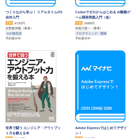
つくりながら学ぶ！ リアルタイムOS
Codexでゼロからはじめる AI駆動ゲ
自作入門
ーム開発実践入門（仮）
予約
予約
4730円
3498円
矢野倉伊織
（著者）
布留川英一
（著者）
その他言語
プログラミング・開発
予約受付中
予約受付中
世界で闘う エンジニア・アウトプッ
Adobe Expressではじめてデザイ
ト力を鍛える本
ン！