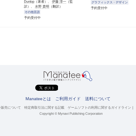
Dunlop
（著者）、
伊藤 淳一
（監
グラフィックス・デザイン
訳）、
水野 貴明
（翻訳）
予約受付中
その他言語
予約受付中
Manateeとは
ご利用ガイド
送料について
ン販売について
特定商取引法に関する記載
ゲームソフトの利用に関するガイドライン
｜
Copyright © Mynavi Publishing Corporation