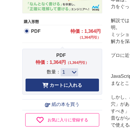
力をぐっ
解説では
購入形態
明。
PDF
特価：1,364円
ミッショ
（1,364円引）
解力を深
PDF
プロに近
特価：1,364円
（1,364円引）
数量：
Java
まなとこ
しかし、
穴」があ
紙の本を買う
すべき」
昔ながらの
お気に入りに登録する
で使える