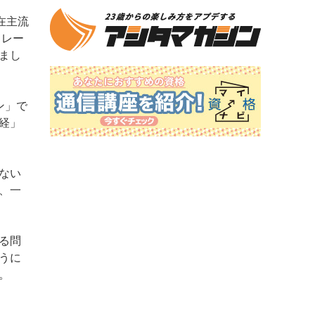
在主流
フレー
まし
ン」で
経」
ない
、一
る問
うに
。