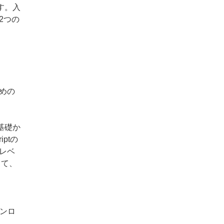
す。入
2つの
めの
基礎か
ptの
レベ
して、
ンロ