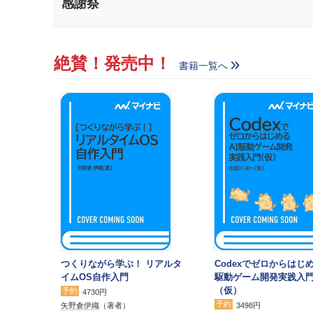
感謝祭
絶賛！発売中！
書籍一覧へ
つくりながら学ぶ！ リアルタ
Codexでゼロからはじめ
イムOS自作入門
駆動ゲーム開発実践入
（仮）
予約
4730円
予約
矢野倉伊織
（著者）
3498円