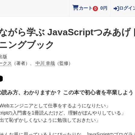
カート
0
ログイ
円
0
ながら学ぶ JavaScriptつみあげ
ニングブック
出版
ークス
（著者）、
中川 幸哉
（監修）
の読み方、わかりますか？ この本で初心者を卒業しよう
Webエンジニアとして仕事をするようになりたい」
aScriptの入門書を1冊読んだけど、理解がぼんやりしている」
出て恥ずかしくないように勉強しておきたい」
そんな風に思っている人にぴったりな、JavaScriptのプログラ