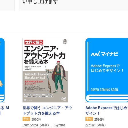
い申し上げます
る AI
世界で闘う エンジニア・アウ
Adobe Expressではじ
門
トプット力を鍛える本
ザイン！
予約
予約
3960円
2596円
Piotr Sarna
（著者）、
Cynthia
なつか
（著者）