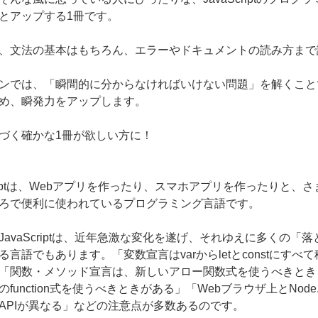
とアップする1冊です。
、文法の基本はもちろん、エラーやドキュメントの読み方まで
ンでは、「瞬間的に分からなければいけない問題」を解くこと
め、瞬発力をアップします。
づく確かな1冊が欲しい方に！
Scriptは、Webアプリを作ったり、スマホアプリを作ったりと、さ
ろで便利に使われているプログラミング言語です。
JavaScriptは、近年急激な変化を遂げ、それゆえに多くの「落
る言語でもあります。「変数宣言はvarからletとconstにすべて
「関数・メソッド宣言は、新しいアロー関数式を使うべきとき
function式を使うべきときがある」「Webブラウザ上とNode.
APIが異なる」などの注意点が多数あるのです。