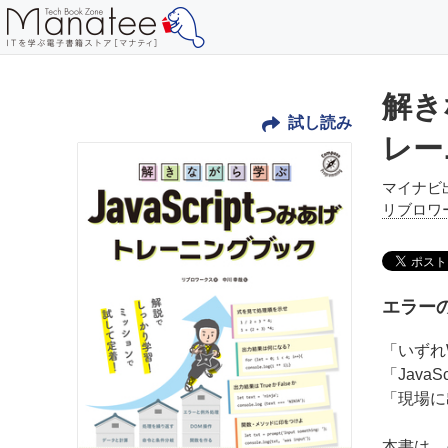
解き
試し読み
レー
マイナビ
リブロワ
エラー
「いずれ
「Jav
「現場に
本書は、