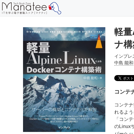
軽量A
ナ構
インプレ
中島 能和
コンテナ
コンテナ
れるよう
「コンテ
のLin
バーヘッ