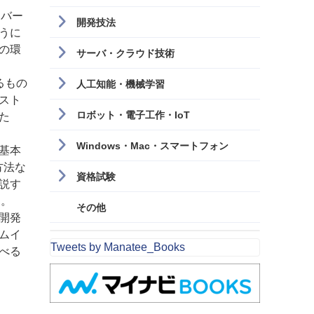
ーバー
開発技法
うに
の環
サーバ・クラウド技術
るもの
人工知能・機械学習
ィスト
ロボット・電子工作・IoT
た
Windows・Mac・スマートフォン
や基本
方法な
資格試験
説す
す。
その他
開発
ムイ
Tweets by Manatee_Books
べる