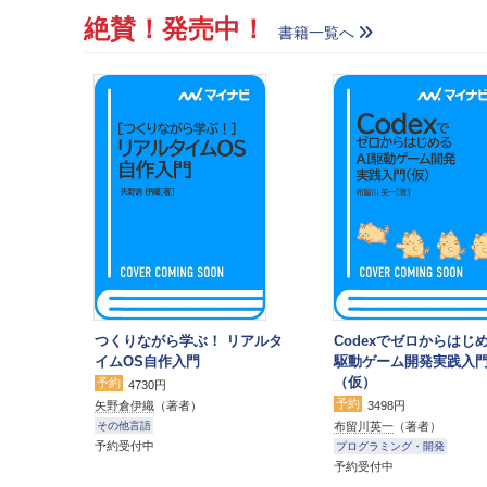
絶賛！発売中！
書籍一覧へ
つくりながら学ぶ！ リアルタ
Codexでゼロからはじめ
イムOS自作入門
駆動ゲーム開発実践入
（仮）
予約
4730円
予約
矢野倉伊織
（著者）
3498円
布留川英一
（著者）
その他言語
予約受付中
プログラミング・開発
予約受付中