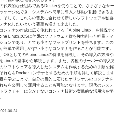
の代表的な仕組みであるDockerを使うことで、さまざまなサ
ッケージ化でき、システムへ簡単に導入／移動／削除できるよ
。そして、これらの普及に合わせて新しいソフトウェアや独自
テナ化したいという要望も増えて来ました。
コンテナの作成に広く使われている「Alpine Linux」を解説す
lpine LinuxはOSに付属のソフトウェア群を極力削った軽量デ
ションであり、とても小さなフットプリントを持ちます。この
が簡単で運用しやすい小さなコンテナを作ることが可能です。
、OSとしてのAlpine Linuxの特徴を解説し、その導入の方法
をLinuxの基本から解説します。また、各種のサーバーの導入
のソフトウェアを導入したシステムを作成するための手順を解
それらをDockerコンテナとするための手順も詳しく解説しま
容を学ぶことで、自分の目的に応じたオリジナルのコンテナを
れらを公開して運用することも可能となります。現代のシステ
トラクチャーに欠かせないコンテナ技術の実践的な活用法を学
。
21-06-24