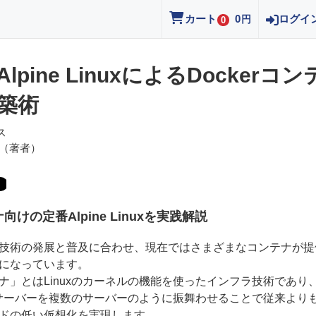
カート
0
ログイ
円
0
lpine LinuxによるDockerコン
築術
ス
（著者）
向けの定番Alpine Linuxを実践解説
技術の発展と普及に合わせ、現在ではさまざまなコンテナが提
になっています。
ナ」とはLinuxのカーネルの機能を使ったインフラ技術であり
uxサーバーを複数のサーバーのように振舞わせることで従来より
ドの低い仮想化を実現します。