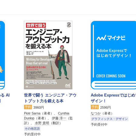
る AI
世界で闘う エンジニア・アウ
Adobe Expressではじ
門
トプット力を鍛える本
ザイン！
予約
予約
3960円
2596円
Piotr Sarna
（著者）、
Cynthia
なつか
（著者）
Dunlop
（著者）、
伊藤 淳一
（監
グラフィックス・デザイン
訳）、
水野 貴明
（翻訳）
予約受付中
その他言語
予約受付中